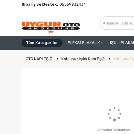
Sipariş ve Destek:
05559932434
Tüm Kategoriler
PLEKSİ PLAKALIK
IŞIKLI PLAKA
OTO KAPI EŞİĞİ
Kablosuz Işıklı Kapı Eşiği
Kablosuz Işı
Görseller Yükleniyor