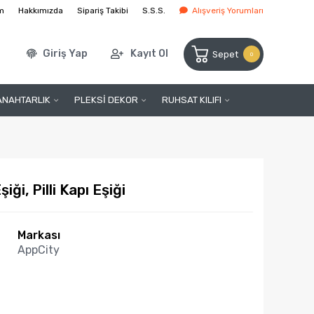
im
Hakkımızda
Sipariş Takibi
S.S.S.
Alışveriş Yorumları
Giriş Yap
Kayıt Ol
Sepet
0
ANAHTARLIK
PLEKSİ DEKOR
RUHSAT KILIFI
iği, Pilli Kapı Eşiği
Markası
AppCity