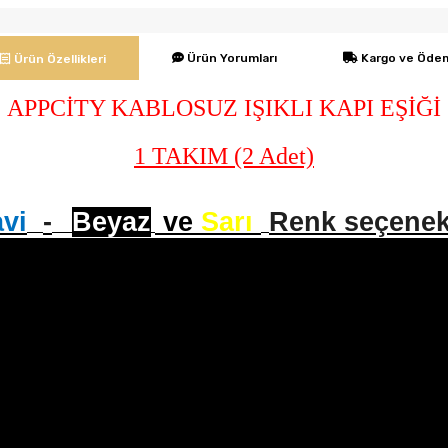
Ürün Yorumları
Kargo ve Öde
Ürün Özellikleri
APPCİTY KABLOSUZ IŞIKLI KAPI EŞİĞİ
1 TAKIM (2 Adet)
vi
-
Beyaz
ve
Sarı
Renk seçenekl