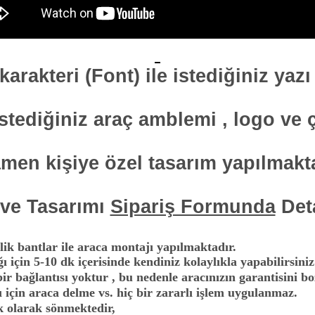
 karakteri (Font) ile istediğiniz yaz
stediğiniz araç amblemi , logo ve çi
en kişiye özel tasarım yapılmakt
 ve Tasarımı
Sipariş Formunda
Deta
lik bantlar ile araca montajı yapılmaktadır.
 için 5-10 dk içerisinde kendiniz kolaylıkla yapabilirsiniz
 bir bağlantısı yoktur , bu nedenle aracınızın garantisini 
 için araca delme vs. hiç bir zararlı işlem uygulanmaz.
k olarak sönmektedir,