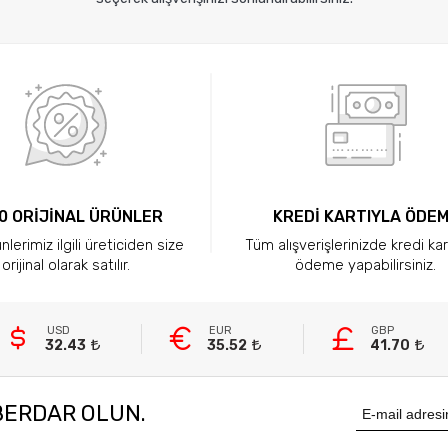
0 ORİJİNAL ÜRÜNLER
KREDİ KARTIYLA ÖDE
lerimiz ilgili üreticiden size
Tüm alışverişlerinizde kredi kar
orijinal olarak satılır.
ödeme yapabilirsiniz.
USD
EUR
GBP
32.43
35.52
41.70
BERDAR OLUN.