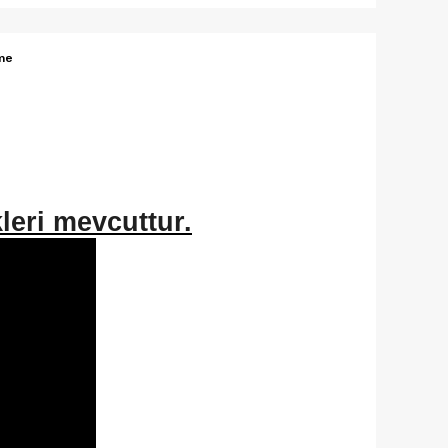
me
eri mevcuttur.