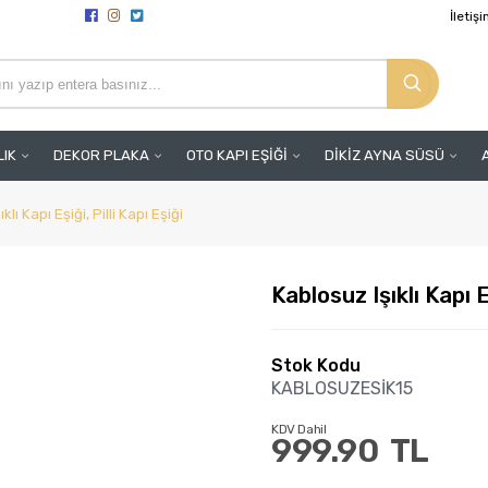
İletiş
LIK
DEKOR PLAKA
OTO KAPI EŞİĞİ
DİKİZ AYNA SÜSÜ
klı Kapı Eşiği, Pilli Kapı Eşiği
Kablosuz Işıklı Kapı Eş
Stok Kodu
KABLOSUZESİK15
KDV Dahil
999.90
TL