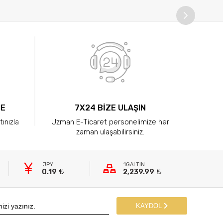
ME
7X24 BİZE ULAŞIN
tınızla
Uzman E-Ticaret personelimize her
zaman ulaşabilirsiniz.
JPY
1GALTIN
0.19
2,239.99
KAYDOL