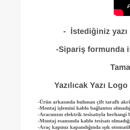
-
İstediğiniz yazı
-Sipariş formunda i
Tamam
Yazılıcak Yazı Logo
-Ürün arkasında bulunan çift taraflı akri
-Montaj işlemini kablo bağlantısı olmadığı
-Aracınızın elektrik tesisatıyla herhangi
-Montaj esansında kablo tesisatı olmadığı
-Araç kapınız kapandığında ışık otomati