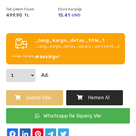
Tek Çekim Fiyatı
Döviz Karşılığı
499.90
15.41
TL
USD
_lang_kargo_detay_title_1
_lang_kargo_detay_siparis_verirseniz_2
_lang_kargo_detay_title_2
Aras Kargo
Ad.
Sepete Ekle
Hemen Al
Whatsapp İle Sipariş Ver