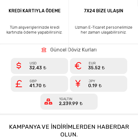
KREDİ KARTIYLA ÖDEME
7X24 BİZE ULAŞIN
Tüm alışverişlerinizde kredi
Uzman E-Ticaret personelimize
kartınızla ödeme yapabilirsiniz.
her zaman ulaşabilirsiniz.
Güncel Döviz Kurları
USD
EUR
32.43
35.52
GBP
JPY
41.70
0.19
1GALTIN
2,239.99
KAMPANYA VE INDIRIMLERDEN HABERDAR
OLUN.