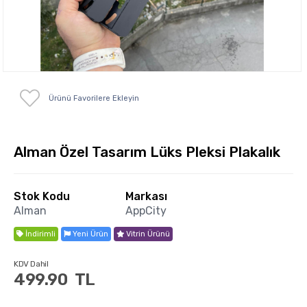
Ürünü Favorilere Ekleyin
Alman Özel Tasarım Lüks Pleksi Plakalık
Stok Kodu
Markası
Alman
AppCity
İndirimli
Yeni Ürün
Vitrin Ürünü
KDV Dahil
499.90
TL