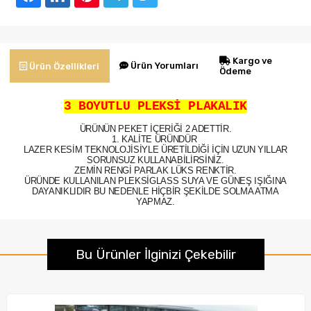
Kargo ve
Ürün Yorumları
Ürün Özellikleri
Ödeme
3 BOYUTLU PLEKSİ PLAKALIK
ÜRÜNÜN PEKET İÇERİĞİ 2 ADETTİR.
1. KALİTE ÜRÜNDÜR
LAZER KESİM TEKNOLOJİSİYLE ÜRETİLDİĞİ İÇİN UZUN YILLAR
SORUNSUZ KULLANABİLİRSİNİZ.
ZEMİN RENGİ PARLAK LÜKS RENKTİR.
ÜRÜNDE KULLANILAN PLEKSİGLASS SUYA VE GÜNEŞ IŞIĞINA
DAYANIKLIDIR BU NEDENLE HİÇBİR ŞEKİLDE SOLMA ATMA
YAPMAZ.
Bu Ürünler İlginizi Çekebilir