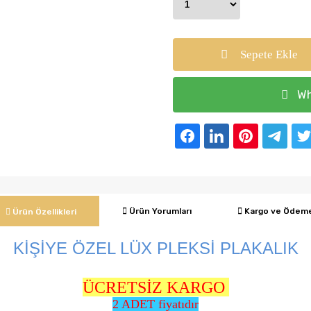
Sepete Ekle
Wh
Ürün Yorumları
Kargo ve Ödem
Ürün Özellikleri
KİŞİYE ÖZEL LÜX PLEKSİ PLAKALIK
ÜCRETSİZ KARGO
2 ADET fiyatıdır