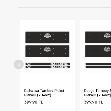
ksi
Dodge Tamboy Pleksi
İsimli Tamboy Pl
Plakalık (2 Adet)
(2 Adet)Tsrm1
399.90
TL
399.90
TL