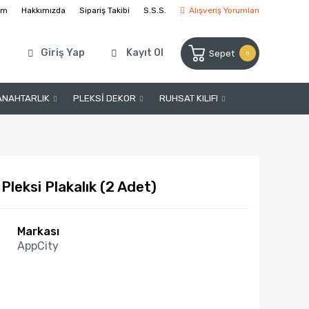
şim
Hakkımızda
Sipariş Takibi
S.S.S.
Alışveriş Yorumları
Giriş Yap
Kayıt Ol
Sepet
0
ANAHTARLIK
PLEKSİ DEKOR
RUHSAT KILIFI
Pleksi Plakalık (2 Adet)
Markası
AppCity