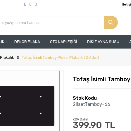
İleti
LIK
DEKOR PLAKA
OTO KAPI EŞİĞİ
DİKİZ AYNA SÜSÜ
Plakalık
Tofaş İsimli Tamboy Pleksi Plakalık (2 Adet)
Tofaş İsimli Tamboy 
Stok Kodu
2lisetTamboy-66
KDV Dahil
399.90
TL