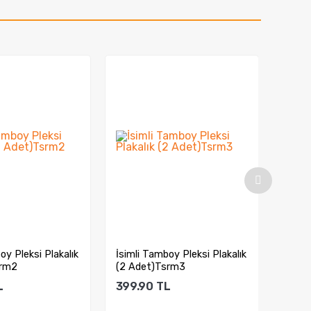
oy Pleksi Plakalık
Tofaş İsimli Tamboy Pleksi
4x4 O
srm3
Plakalık (2 Adet)
Plakal
L
399.90
TL
399.