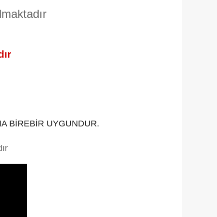
lmaktadır
dır
NA BİREBİR UYGUNDUR.
ır