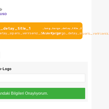
ğı
USD
_detay_title_1
_lang_kargo_detay_title_2
tay_siparis_verirseniz_33_lang_kargo_detay_siparis_verirseni
Aras Kargo
zı-Logo
rıdaki Bilgileri Onaylıyorum.