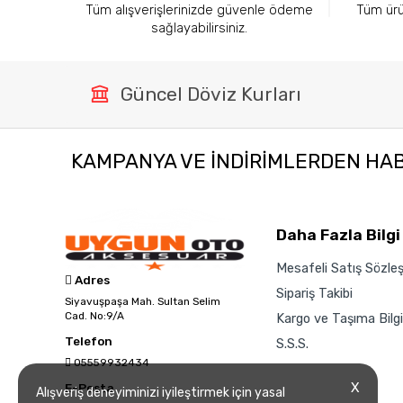
Tüm alışverişlerinizde güvenle ödeme
Tüm ürün
sağlayabilirsiniz.
Güncel Döviz Kurları
KAMPANYA VE INDIRIMLERDEN HA
Daha Fazla Bilgi
Mesafeli Satış Sözle
Adres
Sipariş Takibi
Siyavuşpaşa Mah. Sultan Selim
Cad. No:9/A
Kargo ve Taşıma Bilgil
Telefon
S.S.S.
05559932434
X
E-Posta
Alışveriş deneyiminizi iyileştirmek için yasal