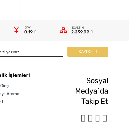
JPY
1GALTIN
0.19
2,239.99
KAYDOL
lik İşlemleri
Sosyal
Girişi
Medya`da
aylı Arama
Takip Et
et