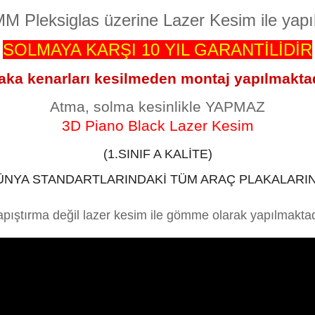
MM Pleksiglas üzerine Lazer Kesim ile yapı
SOLMAYA KARŞI 10 YIL GARANTİLİDİR
aka kenarları kesilmeden montaj yapılmakta
Atma, solma kesinlikle YAPMAZ
3D Piano Black Lazer Kesim
(1.SINIF A KALİTE)
ÜNYA STANDARTLARINDAKİ TÜM ARAÇ PLAKALARI
apıştırma değil lazer kesim ile gömme olarak yapılmaktad