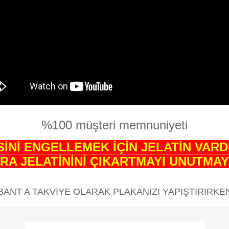
%100 müşteri memnuniyeti
İNİ ENGELLEMEK İÇİN JELATİN VARD
RA JELATİNİNİ ÇIKARTMAYI UNUTMAYI
BANT A TAKVİYE OLARAK PLAKANIZI YAPIŞTIRIRKEN