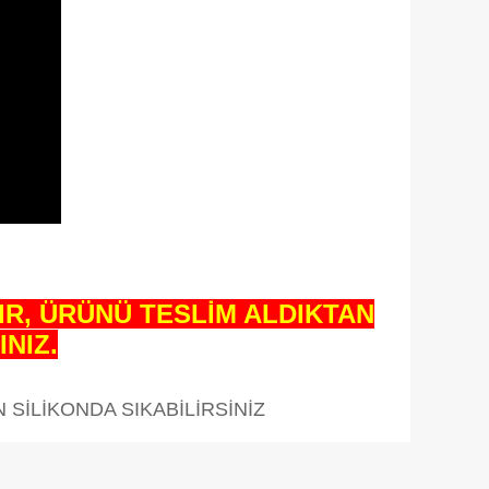
IR, ÜRÜNÜ TESLİM ALDIKTAN
NIZ.
 SİLİKONDA SIKABİLİRSİNİZ