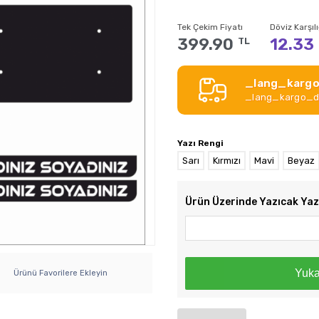
Tek Çekim Fiyatı
Döviz Karşılı
399.90
12.33
TL
_lang_kargo
_lang_kargo_de
Yazı Rengi
Sarı
Kırmızı
Mavi
Beyaz
Ürün Üzerinde Yazıcak Ya
Yuka
Ürünü Favorilere Ekleyin