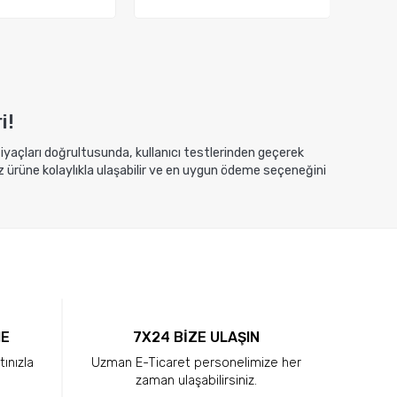
ete Ekle
Sepete Ekle
i!
htiyaçları doğrultusunda, kullanıcı testlerinden geçerek
z ürüne kolaylıkla ulaşabilir ve en uygun ödeme seçeneğini
ME
7X24 BİZE ULAŞIN
tınızla
Uzman E-Ticaret personelimize her
zaman ulaşabilirsiniz.