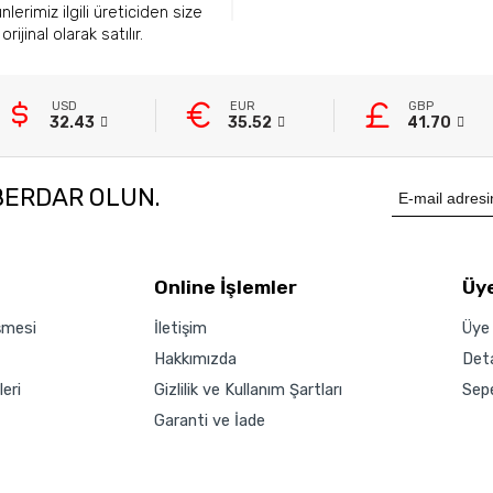
lerimiz ilgili üreticiden size
orijinal olarak satılır.
USD
EUR
GBP
32.43
35.52
41.70
BERDAR OLUN.
Online İşlemler
Üye
şmesi
İletişim
Üye 
Hakkımızda
Det
eri
Gizlilik ve Kullanım Şartları
Sep
Garanti ve İade