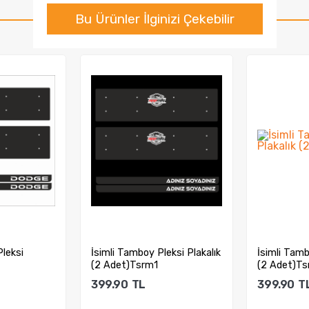
Bu Ürünler İlginizi Çekebilir
eksi Plakalık
İsimli Tamboy Pleksi Plakalık
İsimli Tamb
(2 Adet)Tsrm2
(2 Adet)T
399.90
TL
399.90
T