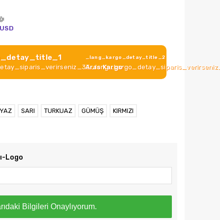
ğı
USD
_detay_title_1
_lang_kargo_detay_title_2
tay_siparis_verirseniz_33_lang_kargo_detay_siparis_verirseni
Aras Kargo
YAZ
SARI
TURKUAZ
GÜMÜŞ
KIRMIZI
zı-Logo
rıdaki Bilgileri Onaylıyorum.