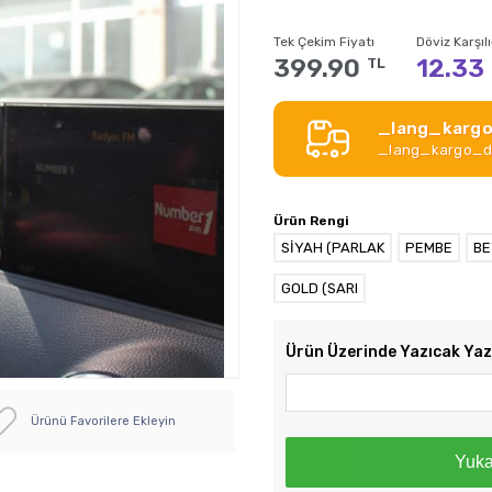
Tek Çekim Fiyatı
Döviz Karşılı
399.90
12.33
TL
_lang_kargo
_lang_kargo_de
Ürün Rengi
SİYAH (PARLAK
PEMBE
BE
GOLD (SARI
Ürün Üzerinde Yazıcak Ya
Ürünü Favorilere Ekleyin
Yuka