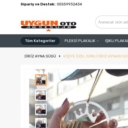
Sipariş ve Destek:
05559932434
Tüm Kategoriler
PLEKSİ PLAKALIK
IŞIKLI PLAKA
DİKİZ AYNA SÜSÜ
KİŞİYE ÖZEL İSİMLİ DİKİZ AYNASI 