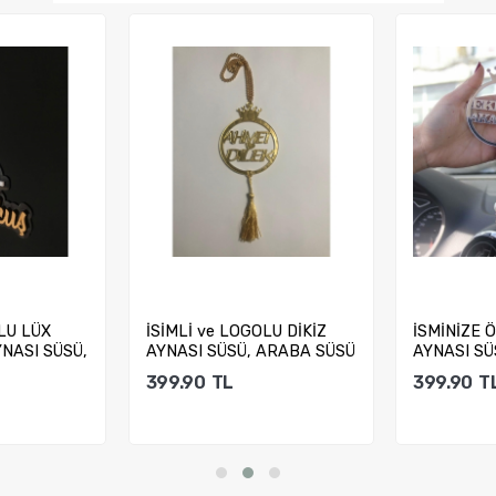
LU LÜX
İSİMLİ ve LOGOLU DİKİZ
İSMİNİZE Ö
YNASI SÜSÜ,
AYNASI SÜSÜ, ARABA SÜSÜ
AYNASI SÜ
399.90
TL
399.90
T
kle
Sepete Ekle
Sep