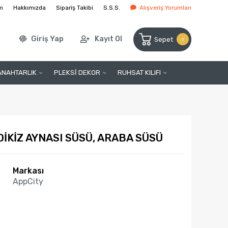
im
Hakkımızda
Sipariş Takibi
S.S.S.
Alışveriş Yorumları
Giriş Yap
Kayıt Ol
Sepet
0
ANAHTARLIK
PLEKSİ DEKOR
RUHSAT KILIFI
 DİKİZ AYNASI SÜSÜ, ARABA SÜSÜ
Markası
AppCity