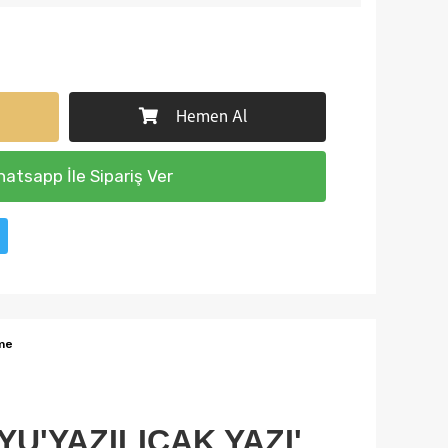
Hemen Al
atsapp İle Sipariş Ver
me
U'YAZILICAK YAZI'