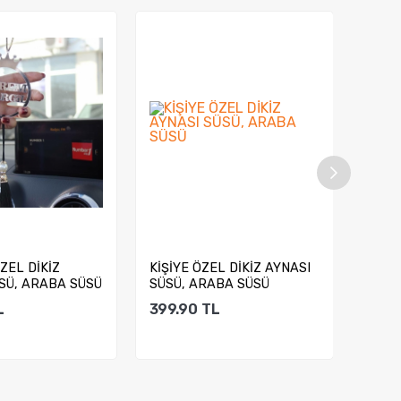
ZEL DİKİZ
KİŞİYE ÖZEL DİKİZ AYNASI
KİŞİY
SÜ, ARABA SÜSÜ
SÜSÜ, ARABA SÜSÜ
AYNA
SÜSÜ..
L
399.90
TL
399.
ete Ekle
Sepete Ekle