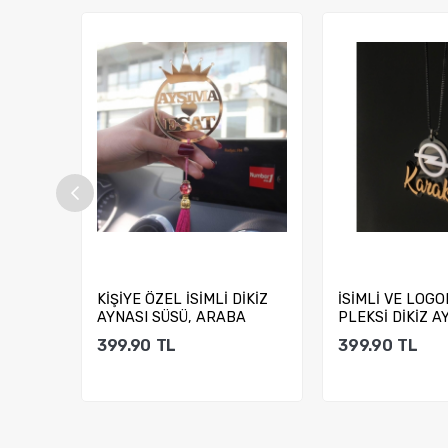
 SÜSÜ,
KİŞİYE ÖZEL İSİMLİ DİKİZ
İSİMLİ VE LOGO
AYNASI SÜSÜ, ARABA
PLEKSİ DİKİZ A
SÜSÜ...
ARABA SÜSÜ...
399.90
TL
399.90
TL
Sepete Ekle
Sepete E