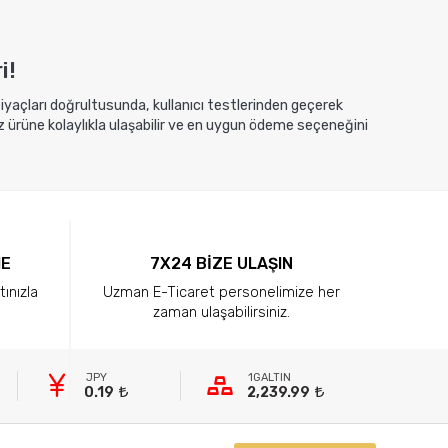
i!
htiyaçları doğrultusunda, kullanıcı testlerinden geçerek
z ürüne kolaylıkla ulaşabilir ve en uygun ödeme seçeneğini
ME
7X24 BİZE ULAŞIN
tınızla
Uzman E-Ticaret personelimize her
zaman ulaşabilirsiniz.
JPY
1GALTIN
0.19
2,239.99