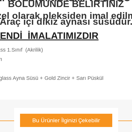
BÖLÜMÜNDE BELİRTİNİZ
zel olarak pleksiden imal edil
Araç içi dikiz aynası süsüdür
ENDİ İMALATIMIZDIR
ss 1.Sınıf (Akrilik)
cm
iglass Ayna Süsü + Gold Zincir + Sarı Püskül
Bu Ürünler İlginizi Çekebilir