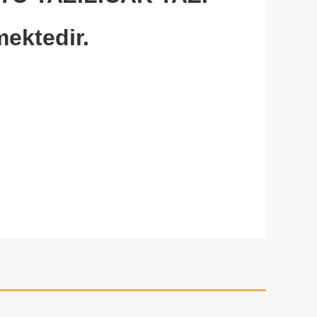
mektedir.
.