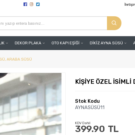
İletiş
LIK
DEKOR PLAKA
OTO KAPI EŞİĞİ
DİKİZ AYNA SÜSÜ
SÜSÜ, ARABA SÜSÜ
KİŞİYE ÖZEL İSİMLİ
Stok Kodu
AYNASÜSÜ11
KDV Dahil
399.90
TL