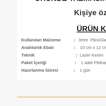
Kişiye ö
ÜRÜN K
Kullanılan Malzeme :
3mm
PlexiGla
Anahtarlık Ebatı :
10 cm x 12 
Teknik :
Lazer Kesim
Paket İçeriği :
1 adet Pleks
Hazırlanma Süresi :
1 gün