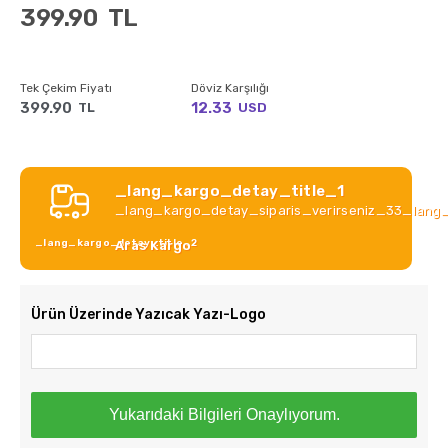
399.90
TL
Tek Çekim Fiyatı
Döviz Karşılığı
399.90
12.33
TL
USD
_lang_kargo_detay_title_1
_lang_kargo_detay_siparis_verirseniz_33_lang
_lang_kargo_detay_title_2
Aras Kargo
Ürün Üzerinde Yazıcak Yazı-Logo
Yukarıdaki Bilgileri Onaylıyorum.