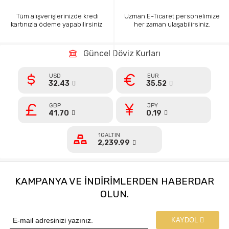
Tüm alışverişlerinizde kredi
Uzman E-Ticaret personelimize
kartınızla ödeme yapabilirsiniz.
her zaman ulaşabilirsiniz.
Güncel Döviz Kurları
USD
EUR
32.43
35.52
GBP
JPY
41.70
0.19
1GALTIN
2,239.99
KAMPANYA VE INDIRIMLERDEN HABERDAR
OLUN.
KAYDOL