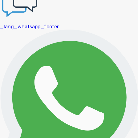
_lang_whatsapp_footer