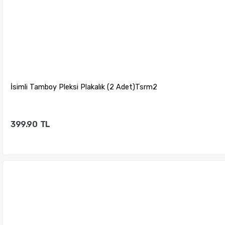
İsimli Tamboy Pleksi Plakalık (2 Adet)Tsrm2
399.90
TL
Sepete Ekle