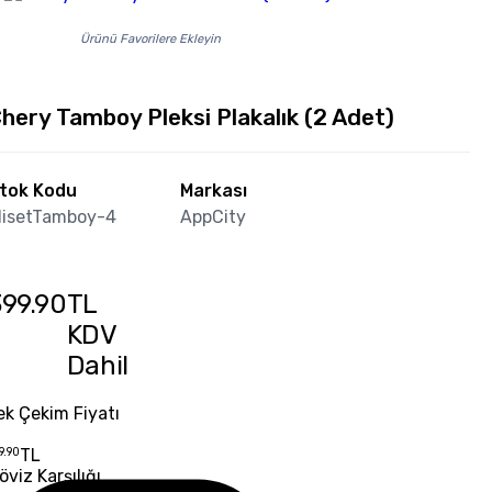
Ürünü Favorilere Ekleyin
hery Tamboy Pleksi Plakalık (2 Adet)
tok Kodu
Markası
lisetTamboy-4
AppCity
399.90
TL
KDV
Dahil
ek Çekim Fiyatı
9.90
TL
öviz Karşılığı