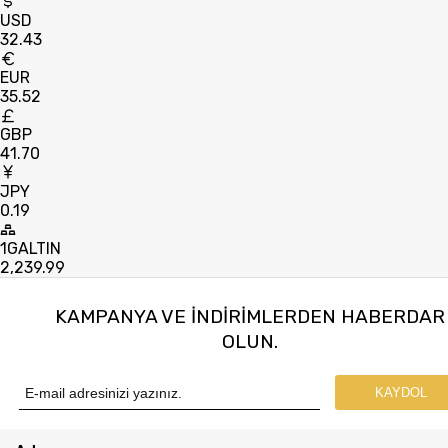
USD
32.43
EUR
35.52
GBP
41.70
JPY
0.19
1GALTIN
2,239.99
KAMPANYA VE INDIRIMLERDEN HABERDAR
OLUN.
KAYDOL