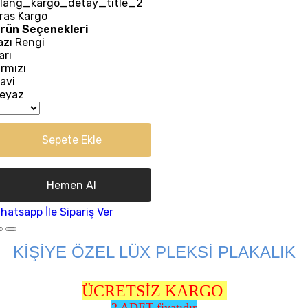
lang_kargo_detay_title_2
ras Kargo
rün Seçenekleri
azı Rengi
arı
ırmızı
avi
eyaz
Sepete Ekle
Hemen Al
hatsapp İle Sipariş Ver
KİŞİYE ÖZEL LÜX PLEKSİ PLAKALIK
ÜCRETSİZ KARGO
2 ADET fiyatıdır