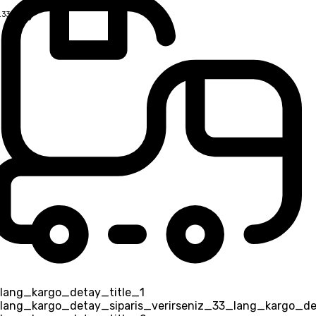
.33
USD
lang_kargo_detay_title_1
lang_kargo_detay_siparis_verirseniz_33_lang_kargo_de