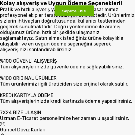
Kolay alışveriş ve Uygun Ödeme Seçenekleri!
Pratik ve hızlı alışveriş yapabilmeniz için tasarımımız
Sepete Ekle
profesyonel ekipler tarafından yönetilmektedir. Ürünlerimiz
sizlerin ihtiyaçları doğrultusunda, kullanıcı testlerinden
geçerek sunulmaktadır. Doğru yönlendirme ile aramış
olduğunuz ürüne, hızlı bir şekilde ulaşmanızı
sağlamaktayız. Satın almak istediğiniz ürüne kolaylıkla
ulaşabilir ve en uygun ödeme seçeneğini seçerek
alışverişinizi sonlandırabilirsiniz.
%100 GÜVENLİ ALIŞVERİŞ
Tüm alışverişlerinizde güvenle ödeme sağlayabilirsiniz.
%100 ORİJİNAL ÜRÜNLER
Tüm ürünlerimiz ilgili üreticiden size orijinal olarak satılır.
KREDİ KARTIYLA ÖDEME
Tüm alışverişlerinizde kredi kartınızla ödeme yapabilirsiniz.
7X24 BİZE ULAŞIN
Uzman E-Ticaret personelimize her zaman ulaşabilirsiniz.
Güncel Döviz Kurları