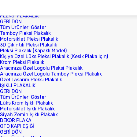
Facebook ile Bağlan
Hoşgeldin Ziyaretçi
Giriş Yap
Kayıt Ol
Siparişim Nerede?
Bize Ulaşın
PLEKSİ PLAKALIK
GERİ DÖN
Tüm Ürünleri Göster
Tamboy Pleksi Plakalık
Motorsiklet Pleksi Plakalık
3D Çıkıntılı Pleksi Plakalık
Pleksi Plakalık (Kapaklı Model)
Kişiye Özel Lüks Pleksi Plakalık (Kesik Plaka İçin)
Krom Pleksi Plakalık
Aracınıza Özel Logolu Pleksi Plakalık
Aracınıza Özel Logolu Tamboy Pleksi Plakalık
Özel Tasarım Pleksi Plakalık
IŞIKLI PLAKALIK
GERİ DÖN
Tüm Ürünleri Göster
Lüks Krom Işıklı Plakalık
Motorsiklet Işıklı Plakalık
Siyah Zemin Işıklı Plakalık
DEKOR PLAKA
OTO KAPI EŞİĞİ
GERİ DÖN