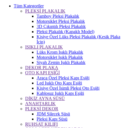
Tüm Kategoriler
PLEKSİ PLAKALIK
Tamboy Pleksi Plakalık
Motorsiklet Pleksi Plakalık
3D Çıkıntılı Pleksi Plakalık
Pleksi Plakalık (Kapaklı Model)
Kişiye Özel Lüks Pleksi Plakalık (Kesik Plaka
İçin)
IŞIKLI PLAKALIK
Lüks Krom Işıklı Plakalık
Motorsiklet Işıklı Plakalık
Siyah Zemin Işıklı Plakalık
DEKOR PLAKA
OTO KAPI EŞİĞİ
Araca Özel Pleksi Kapı Eşiği
Led Işıklı Oto Kapı Eşiği
Kişiye Özel İsimli Pleksi Oto Eşiği
Kablosuz Işıklı Kapı Eşiği
DİKİZ AYNA SÜSÜ
ANAHTARLIK
PLEKSİ DEKOR
JDM Silecek Süsü
Pleksi Kapı Süsü
RUHSAT KILIFI