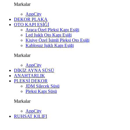
Markalar
AppCity
DEKOR PLAKA
OTO KAPI EŞİĞİ
Araca Özel Pleksi Kapı Eşiği
Led Işıklı Oto Kapı Eşiği
Kişiye Özel İsimli Pleksi Oto Eşiği
Kablosuz Işıklı Kapı Eşiği
Markalar
AppCity
DİKİZ AYNA SÜSÜ
ANAHTARLIK
PLEKSİ DEKOR
JDM Silecek Süsü
Pleksi Kapı Süsü
Markalar
AppCity
RUHSAT KILIFI