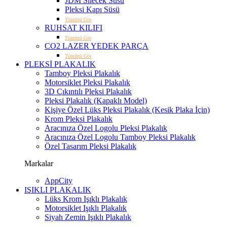
JDM Silecek Süsü
Pleksi Kapı Süsü
Tümünü Gör
RUHSAT KILIFI
Tümünü Gör
CO2 LAZER YEDEK PARÇA
Tümünü Gör
PLEKSİ PLAKALIK
Tamboy Pleksi Plakalık
Motorsiklet Pleksi Plakalık
3D Çıkıntılı Pleksi Plakalık
Pleksi Plakalık (Kapaklı Model)
Kişiye Özel Lüks Pleksi Plakalık (Kesik Plaka İçin)
Krom Pleksi Plakalık
Aracınıza Özel Logolu Pleksi Plakalık
Aracınıza Özel Logolu Tamboy Pleksi Plakalık
Özel Tasarım Pleksi Plakalık
Markalar
AppCity
IŞIKLI PLAKALIK
Lüks Krom Işıklı Plakalık
Motorsiklet Işıklı Plakalık
Siyah Zemin Işıklı Plakalık