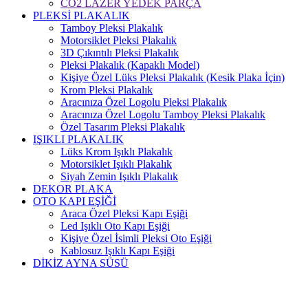
CO2 LAZER YEDEK PARÇA
PLEKSİ PLAKALIK
Tamboy Pleksi Plakalık
Motorsiklet Pleksi Plakalık
3D Çıkıntılı Pleksi Plakalık
Pleksi Plakalık (Kapaklı Model)
Kişiye Özel Lüks Pleksi Plakalık (Kesik Plaka İçin)
Krom Pleksi Plakalık
Aracınıza Özel Logolu Pleksi Plakalık
Aracınıza Özel Logolu Tamboy Pleksi Plakalık
Özel Tasarım Pleksi Plakalık
IŞIKLI PLAKALIK
Lüks Krom Işıklı Plakalık
Motorsiklet Işıklı Plakalık
Siyah Zemin Işıklı Plakalık
DEKOR PLAKA
OTO KAPI EŞİĞİ
Araca Özel Pleksi Kapı Eşiği
Led Işıklı Oto Kapı Eşiği
Kişiye Özel İsimli Pleksi Oto Eşiği
Kablosuz Işıklı Kapı Eşiği
DİKİZ AYNA SÜSÜ