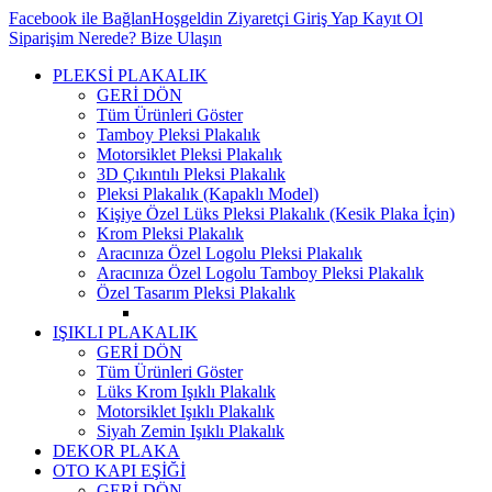
Facebook ile Bağlan
Hoşgeldin Ziyaretçi
Giriş Yap
Kayıt Ol
Siparişim Nerede?
Bize Ulaşın
PLEKSİ PLAKALIK
GERİ DÖN
Tüm Ürünleri Göster
Tamboy Pleksi Plakalık
Motorsiklet Pleksi Plakalık
3D Çıkıntılı Pleksi Plakalık
Pleksi Plakalık (Kapaklı Model)
Kişiye Özel Lüks Pleksi Plakalık (Kesik Plaka İçin)
Krom Pleksi Plakalık
Aracınıza Özel Logolu Pleksi Plakalık
Aracınıza Özel Logolu Tamboy Pleksi Plakalık
Özel Tasarım Pleksi Plakalık
IŞIKLI PLAKALIK
GERİ DÖN
Tüm Ürünleri Göster
Lüks Krom Işıklı Plakalık
Motorsiklet Işıklı Plakalık
Siyah Zemin Işıklı Plakalık
DEKOR PLAKA
OTO KAPI EŞİĞİ
GERİ DÖN