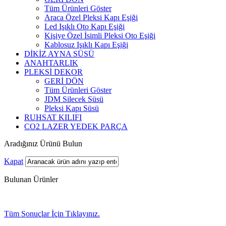
Tüm Ürünleri Göster
Araca Özel Pleksi Kapı Eşiği
Led Işıklı Oto Kapı Eşiği
Kişiye Özel İsimli Pleksi Oto Eşiği
Kablosuz Işıklı Kapı Eşiği
DİKİZ AYNA SÜSÜ
ANAHTARLIK
PLEKSİ DEKOR
GERİ DÖN
Tüm Ürünleri Göster
JDM Silecek Süsü
Pleksi Kapı Süsü
RUHSAT KILIFI
CO2 LAZER YEDEK PARÇA
Aradığınız Ürünü Bulun
Kapat
Bulunan Ürünler
Tüm Sonuçlar İçin Tıklayınız.