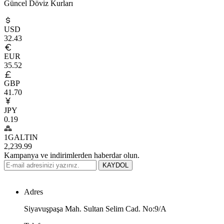
Güncel Döviz Kurları
USD
32.43
EUR
35.52
GBP
41.70
JPY
0.19
1GALTIN
2,239.99
Kampanya ve indirimlerden haberdar olun.
KAYDOL
Adres
Siyavuşpaşa Mah. Sultan Selim Cad. No:9/A