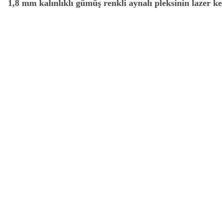
1,8 mm kalınlıklı gümüş renkli aynalı pleksinin lazer kes