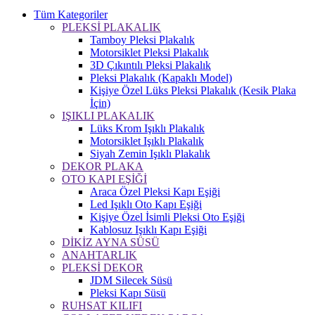
Tüm Kategoriler
PLEKSİ PLAKALIK
Tamboy Pleksi Plakalık
Motorsiklet Pleksi Plakalık
3D Çıkıntılı Pleksi Plakalık
Pleksi Plakalık (Kapaklı Model)
Kişiye Özel Lüks Pleksi Plakalık (Kesik Plaka
İçin)
IŞIKLI PLAKALIK
Lüks Krom Işıklı Plakalık
Motorsiklet Işıklı Plakalık
Siyah Zemin Işıklı Plakalık
DEKOR PLAKA
OTO KAPI EŞİĞİ
Araca Özel Pleksi Kapı Eşiği
Led Işıklı Oto Kapı Eşiği
Kişiye Özel İsimli Pleksi Oto Eşiği
Kablosuz Işıklı Kapı Eşiği
DİKİZ AYNA SÜSÜ
ANAHTARLIK
PLEKSİ DEKOR
JDM Silecek Süsü
Pleksi Kapı Süsü
RUHSAT KILIFI