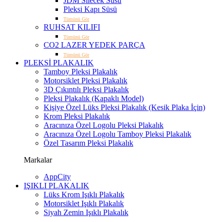
JDM Silecek Süsü
Pleksi Kapı Süsü
Tümünü Gör
RUHSAT KILIFI
Tümünü Gör
CO2 LAZER YEDEK PARÇA
Tümünü Gör
PLEKSİ PLAKALIK
Tamboy Pleksi Plakalık
Motorsiklet Pleksi Plakalık
3D Çıkıntılı Pleksi Plakalık
Pleksi Plakalık (Kapaklı Model)
Kişiye Özel Lüks Pleksi Plakalık (Kesik Plaka İçin)
Krom Pleksi Plakalık
Aracınıza Özel Logolu Pleksi Plakalık
Aracınıza Özel Logolu Tamboy Pleksi Plakalık
Özel Tasarım Pleksi Plakalık
Markalar
AppCity
IŞIKLI PLAKALIK
Lüks Krom Işıklı Plakalık
Motorsiklet Işıklı Plakalık
Siyah Zemin Işıklı Plakalık