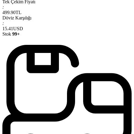
Tek Çekim Fiyatı
:
499.90
TL
Döviz Karşılığı
:
15.41
USD
Stok
99+