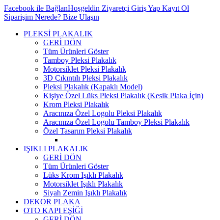
Facebook ile Bağlan
Hoşgeldin Ziyaretçi
Giriş Yap
Kayıt Ol
Siparişim Nerede?
Bize Ulaşın
PLEKSİ PLAKALIK
GERİ DÖN
Tüm Ürünleri Göster
Tamboy Pleksi Plakalık
Motorsiklet Pleksi Plakalık
3D Çıkıntılı Pleksi Plakalık
Pleksi Plakalık (Kapaklı Model)
Kişiye Özel Lüks Pleksi Plakalık (Kesik Plaka İçin)
Krom Pleksi Plakalık
Aracınıza Özel Logolu Pleksi Plakalık
Aracınıza Özel Logolu Tamboy Pleksi Plakalık
Özel Tasarım Pleksi Plakalık
IŞIKLI PLAKALIK
GERİ DÖN
Tüm Ürünleri Göster
Lüks Krom Işıklı Plakalık
Motorsiklet Işıklı Plakalık
Siyah Zemin Işıklı Plakalık
DEKOR PLAKA
OTO KAPI EŞİĞİ
GERİ DÖN