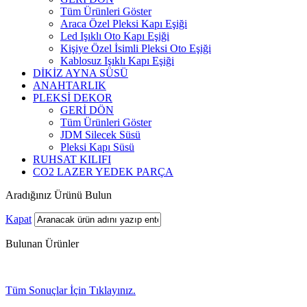
Tüm Ürünleri Göster
Araca Özel Pleksi Kapı Eşiği
Led Işıklı Oto Kapı Eşiği
Kişiye Özel İsimli Pleksi Oto Eşiği
Kablosuz Işıklı Kapı Eşiği
DİKİZ AYNA SÜSÜ
ANAHTARLIK
PLEKSİ DEKOR
GERİ DÖN
Tüm Ürünleri Göster
JDM Silecek Süsü
Pleksi Kapı Süsü
RUHSAT KILIFI
CO2 LAZER YEDEK PARÇA
Aradığınız Ürünü Bulun
Kapat
Bulunan Ürünler
Tüm Sonuçlar İçin Tıklayınız.