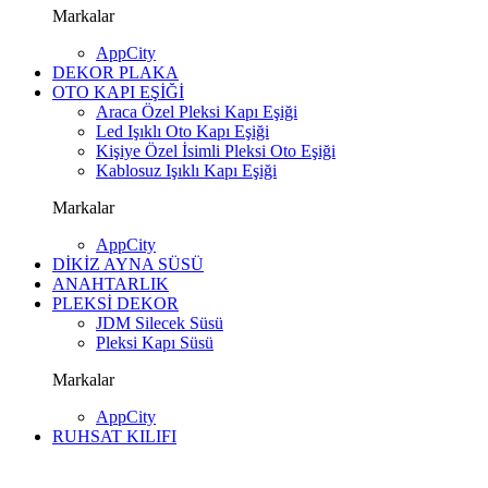
Markalar
AppCity
DEKOR PLAKA
OTO KAPI EŞİĞİ
Araca Özel Pleksi Kapı Eşiği
Led Işıklı Oto Kapı Eşiği
Kişiye Özel İsimli Pleksi Oto Eşiği
Kablosuz Işıklı Kapı Eşiği
Markalar
AppCity
DİKİZ AYNA SÜSÜ
ANAHTARLIK
PLEKSİ DEKOR
JDM Silecek Süsü
Pleksi Kapı Süsü
Markalar
AppCity
RUHSAT KILIFI