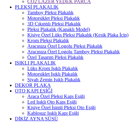
CO2 LAZER YEDEK PARÇA
PLEKSİ PLAKALIK
Tamboy Pleksi Plakalık
Motorsiklet Pleksi Plakalık
3D Çıkıntılı Pleksi Plakalık
Pleksi Plakalık (Kapaklı Model)
Kişiye Özel Lüks Pleksi Plakalık (Kesik Plaka İçin)
Krom Pleksi Plakalık
Aracınıza Özel Logolu Pleksi Plakalık
Aracınıza Özel Logolu Tamboy Pleksi Plakalık
Özel Tasarım Pleksi Plakalık
IŞIKLI PLAKALIK
Lüks Krom Işıklı Plakalık
Motorsiklet Işıklı Plakalık
Siyah Zemin Işıklı Plakalık
DEKOR PLAKA
OTO KAPI EŞİĞİ
Araca Özel Pleksi Kapı Eşiği
Led Işıklı Oto Kapı Eşiği
Kişiye Özel İsimli Pleksi Oto Eşiği
Kablosuz Işıklı Kapı Eşiği
DİKİZ AYNA SÜSÜ