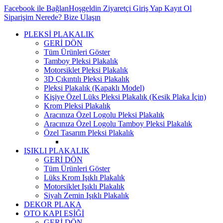
Facebook ile Bağlan
Hoşgeldin Ziyaretçi
Giriş Yap
Kayıt Ol
Siparişim Nerede?
Bize Ulaşın
PLEKSİ PLAKALIK
GERİ DÖN
Tüm Ürünleri Göster
Tamboy Pleksi Plakalık
Motorsiklet Pleksi Plakalık
3D Çıkıntılı Pleksi Plakalık
Pleksi Plakalık (Kapaklı Model)
Kişiye Özel Lüks Pleksi Plakalık (Kesik Plaka İçin)
Krom Pleksi Plakalık
Aracınıza Özel Logolu Pleksi Plakalık
Aracınıza Özel Logolu Tamboy Pleksi Plakalık
Özel Tasarım Pleksi Plakalık
IŞIKLI PLAKALIK
GERİ DÖN
Tüm Ürünleri Göster
Lüks Krom Işıklı Plakalık
Motorsiklet Işıklı Plakalık
Siyah Zemin Işıklı Plakalık
DEKOR PLAKA
OTO KAPI EŞİĞİ
GERİ DÖN