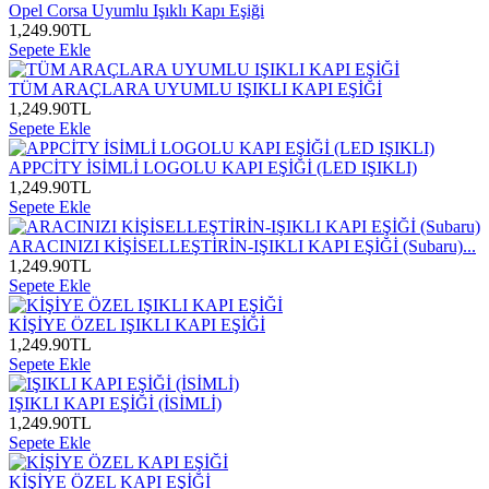
Opel Corsa Uyumlu Işıklı Kapı Eşiği
1,249.90
TL
Sepete Ekle
TÜM ARAÇLARA UYUMLU IŞIKLI KAPI EŞİĞİ
1,249.90
TL
Sepete Ekle
APPCİTY İSİMLİ LOGOLU KAPI EŞİĞİ (LED IŞIKLI)
1,249.90
TL
Sepete Ekle
ARACINIZI KİŞİSELLEŞTİRİN-IŞIKLI KAPI EŞİĞİ (Subaru)...
1,249.90
TL
Sepete Ekle
KİŞİYE ÖZEL IŞIKLI KAPI EŞİĞİ
1,249.90
TL
Sepete Ekle
IŞIKLI KAPI EŞİĞİ (İSİMLİ)
1,249.90
TL
Sepete Ekle
KİŞİYE ÖZEL KAPI EŞİĞİ