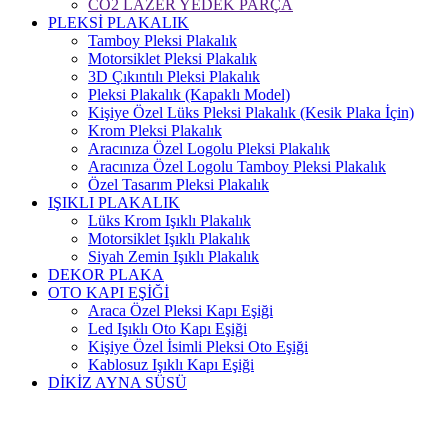
CO2 LAZER YEDEK PARÇA
PLEKSİ PLAKALIK
Tamboy Pleksi Plakalık
Motorsiklet Pleksi Plakalık
3D Çıkıntılı Pleksi Plakalık
Pleksi Plakalık (Kapaklı Model)
Kişiye Özel Lüks Pleksi Plakalık (Kesik Plaka İçin)
Krom Pleksi Plakalık
Aracınıza Özel Logolu Pleksi Plakalık
Aracınıza Özel Logolu Tamboy Pleksi Plakalık
Özel Tasarım Pleksi Plakalık
IŞIKLI PLAKALIK
Lüks Krom Işıklı Plakalık
Motorsiklet Işıklı Plakalık
Siyah Zemin Işıklı Plakalık
DEKOR PLAKA
OTO KAPI EŞİĞİ
Araca Özel Pleksi Kapı Eşiği
Led Işıklı Oto Kapı Eşiği
Kişiye Özel İsimli Pleksi Oto Eşiği
Kablosuz Işıklı Kapı Eşiği
DİKİZ AYNA SÜSÜ