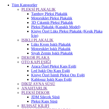
Tüm Kategoriler
PLEKSİ PLAKALIK
Tamboy Pleksi Plakalık
Motorsiklet Pleksi Plakalık
3D Çıkıntılı Pleksi Plakalık
Pleksi Plakalık (Kapaklı Model)
Kişiye Özel Lüks Pleksi Plakalık (Kesik Plaka
İçin)
IŞIKLI PLAKALIK
Lüks Krom Işıklı Plakalık
Motorsiklet Işıklı Plakalık
Siyah Zemin Işıklı Plakalık
DEKOR PLAKA
OTO KAPI EŞİĞİ
Araca Özel Pleksi Kapı Eşiği
Led Işıklı Oto Kapı Eşiği
Kişiye Özel İsimli Pleksi Oto Eşiği
Kablosuz Işıklı Kapı Eşiği
DİKİZ AYNA SÜSÜ
ANAHTARLIK
PLEKSİ DEKOR
JDM Silecek Süsü
Pleksi Kapı Süsü
RUHSAT KILIFI