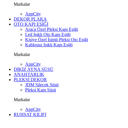
Markalar
AppCity
DEKOR PLAKA
OTO KAPI EŞİĞİ
Araca Özel Pleksi Kapı Eşiği
Led Işıklı Oto Kapı Eşiği
Kişiye Özel İsimli Pleksi Oto Eşiği
Kablosuz Işıklı Kapı Eşiği
Markalar
AppCity
DİKİZ AYNA SÜSÜ
ANAHTARLIK
PLEKSİ DEKOR
JDM Silecek Süsü
Pleksi Kapı Süsü
Markalar
AppCity
RUHSAT KILIFI