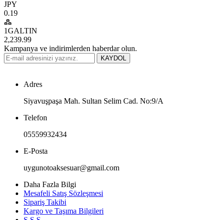
JPY
0.19
1GALTIN
2,239.99
Kampanya ve indirimlerden haberdar olun.
KAYDOL
Adres
Siyavuşpaşa Mah. Sultan Selim Cad. No:9/A
Telefon
05559932434
E-Posta
uygunotoaksesuar@gmail.com
Daha Fazla Bilgi
Mesafeli Satış Sözleşmesi
Sipariş Takibi
Kargo ve Taşıma Bilgileri
S.S.S.