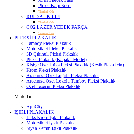
JDM Silecek Süsü
Pleksi Kapı Süsü
Tümünü Gör
RUHSAT KILIFI
Tümünü Gör
CO2 LAZER YEDEK PARÇA
Tümünü Gör
PLEKSİ PLAKALIK
Tamboy Pleksi Plakalık
Motorsiklet Pleksi Plakalık
3D Çıkıntılı Pleksi Plakalık
Pleksi Plakalık (Kapaklı Model)
Kişiye Özel Lüks Pleksi Plakalık (Kesik Plaka İçin)
Krom Pleksi Plakalık
Aracınıza Özel Logolu Pleksi Plakalık
Aracınıza Özel Logolu Tamboy Pleksi Plakalık
Özel Tasarım Pleksi Plakalık
Markalar
AppCity
IŞIKLI PLAKALIK
Lüks Krom Işıklı Plakalık
Motorsiklet Işıklı Plakalık
Siyah Zemin Işıklı Plakalık