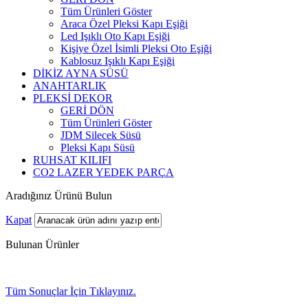
Tüm Ürünleri Göster
Araca Özel Pleksi Kapı Eşiği
Led Işıklı Oto Kapı Eşiği
Kişiye Özel İsimli Pleksi Oto Eşiği
Kablosuz Işıklı Kapı Eşiği
DİKİZ AYNA SÜSÜ
ANAHTARLIK
PLEKSİ DEKOR
GERİ DÖN
Tüm Ürünleri Göster
JDM Silecek Süsü
Pleksi Kapı Süsü
RUHSAT KILIFI
CO2 LAZER YEDEK PARÇA
Aradığınız Ürünü Bulun
Kapat
Bulunan Ürünler
Tüm Sonuçlar İçin Tıklayınız.