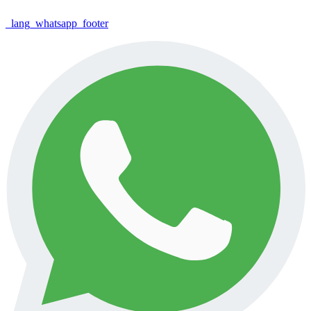
_lang_whatsapp_footer