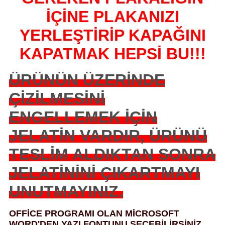
İÇİNE PLAKANIZI
YERLEŞTİRİP KAPAĞINI
KAPATMAK HEPSİ BU!!!
ÜRÜNÜN ÜZERİNDE
ÇİZİLMESİNİ
ENGELLEMEK İÇİN
JELATİN VARDIR, ÜRÜNÜ
TESLİM ALDIKTAN SONRA
JELATİNİNİ ÇIKARTMAYI
UNUTMAYINIZ.
OFFİCE PROGRAMI OLAN MİCROSOFT
WORD'DEN YAZI FONTUNU SEÇEBİLİRSİNİZ,