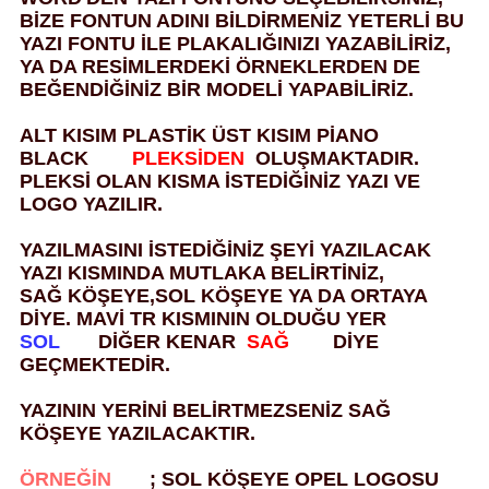
BİZE FONTUN ADINI BİLDİRMENİZ YETERLİ BU
YAZI FONTU İLE PLAKALIĞINIZI YAZABİLİRİZ,
YA DA RESİMLERDEKİ ÖRNEKLERDEN DE
BEĞENDİĞİNİZ BİR MODELİ YAPABİLİRİZ.
ALT KISIM PLASTİK ÜST KISIM PİANO
BLACK
PLEKSİDEN
OLUŞMAKTADIR.
PLEKSİ OLAN KISMA İSTEDİĞİNİZ YAZI VE
LOGO YAZILIR.
YAZILMASINI İSTEDİĞİNİZ ŞEYİ YAZILACAK
YAZI KISMINDA MUTLAKA BELİRTİNİZ,
SAĞ KÖŞEYE,SOL KÖŞEYE YA DA ORTAYA
DİYE. MAVİ TR KISMININ OLDUĞU YER
SOL
DİĞER KENAR
SAĞ
DİYE
GEÇMEKTEDİR.
YAZININ YERİNİ BELİRTMEZSENİZ SAĞ
KÖŞEYE YAZILACAKTIR.
ÖRNEĞİN
; SOL KÖŞEYE OPEL LOGOSU