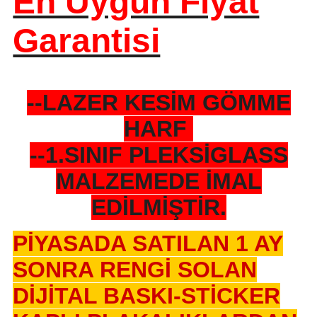
En Uygun Fiyat
Garantisi
--LAZER KESİM GÖMME
HARF
--1.SINIF PLEKSİGLASS
MALZEMEDE İMAL
EDİLMİŞTİR.
PİYASADA SATILAN 1 AY
SONRA RENGİ SOLAN
DİJİTAL BASKI-STİCKER