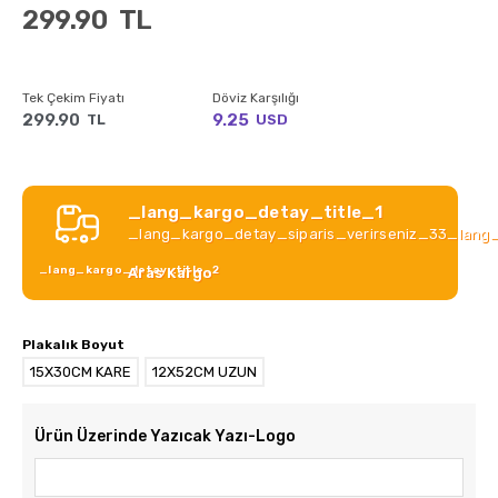
299.90
TL
Tek Çekim Fiyatı
Döviz Karşılığı
299.90
9.25
TL
USD
_lang_kargo_detay_title_1
_lang_kargo_detay_siparis_verirseniz_33_lang
_lang_kargo_detay_title_2
Aras Kargo
Plakalık Boyut
15X30CM KARE
12X52CM UZUN
Ürün Üzerinde Yazıcak Yazı-Logo