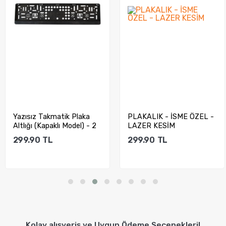
Yazısız Takmatik Plaka
PLAKALIK - İSME ÖZEL -
Altlığı (Kapaklı Model) - 2
LAZER KESİM
ADET...
299.90
TL
299.90
TL
Sepete Ekle
Sepete Ekle
Kolay alışveriş ve Uygun Ödeme Seçenekleri!