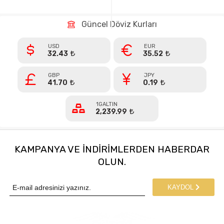
Güncel Döviz Kurları
USD
EUR
32.43
35.52
GBP
JPY
41.70
0.19
1GALTIN
2,239.99
KAMPANYA VE INDIRIMLERDEN HABERDAR
OLUN.
KAYDOL