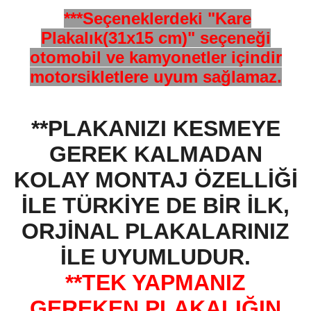
***Seçeneklerdeki "Kare
Plakalık(31x15 cm)" seçeneği
otomobil ve kamyonetler içindir
motorsikletlere uyum sağlamaz.
**PLAKANIZI KESMEYE
GEREK KALMADAN
KOLAY MONTAJ ÖZELLİĞİ
İLE TÜRKİYE DE BİR İLK,
ORJİNAL PLAKALARINIZ
İLE UYUMLUDUR.
**TEK YAPMANIZ
GEREKEN PLAKALIĞIN