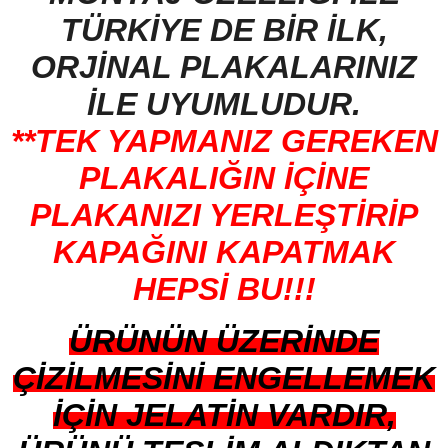
TÜRKİYE DE BİR İLK,
ORJİNAL PLAKALARINIZ
İLE UYUMLUDUR.
**TEK YAPMANIZ GEREKEN
PLAKALIĞIN İÇİNE
PLAKANIZI YERLEŞTİRİP
KAPAĞINI KAPATMAK
HEPSİ BU!!!
ÜRÜNÜN ÜZERİNDE
ÇİZİLMESİNİ ENGELLEMEK
İÇİN JELATİN VARDIR,