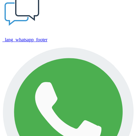
_lang_whatsapp_footer