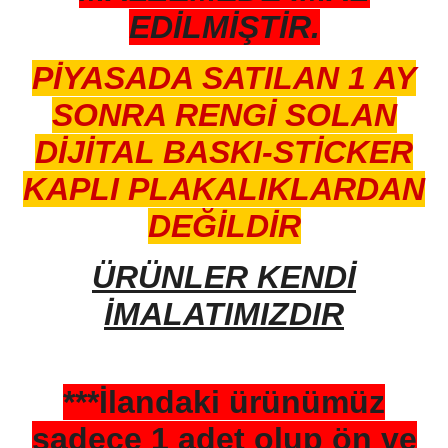
EDİLMİŞTİR.
PİYASADA SATILAN 1 AY
SONRA RENGİ SOLAN
DİJİTAL BASKI-STİCKER
KAPLI PLAKALIKLARDAN
DEĞİLDİR
ÜRÜNLER KENDİ
İMALATIMIZDIR
***İlandaki ürünümüz
sadece 1 adet olup ön ve