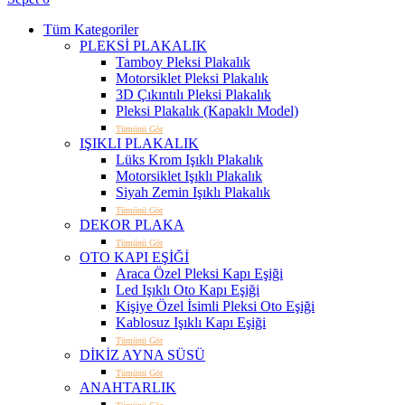
Tüm Kategoriler
PLEKSİ PLAKALIK
Tamboy Pleksi Plakalık
Motorsiklet Pleksi Plakalık
3D Çıkıntılı Pleksi Plakalık
Pleksi Plakalık (Kapaklı Model)
Tümünü Gör
IŞIKLI PLAKALIK
Lüks Krom Işıklı Plakalık
Motorsiklet Işıklı Plakalık
Siyah Zemin Işıklı Plakalık
Tümünü Gör
DEKOR PLAKA
Tümünü Gör
OTO KAPI EŞİĞİ
Araca Özel Pleksi Kapı Eşiği
Led Işıklı Oto Kapı Eşiği
Kişiye Özel İsimli Pleksi Oto Eşiği
Kablosuz Işıklı Kapı Eşiği
Tümünü Gör
DİKİZ AYNA SÜSÜ
Tümünü Gör
ANAHTARLIK