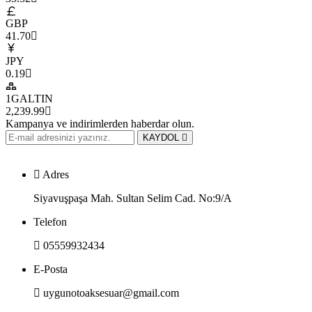
GBP
41.70
JPY
0.19
1GALTIN
2,239.99
Kampanya ve indirimlerden haberdar olun.
KAYDOL
Adres
Siyavuşpaşa Mah. Sultan Selim Cad. No:9/A
Telefon
05559932434
E-Posta
uygunotoaksesuar@gmail.com