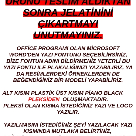
ÜRÜNÜ TESLİM ALDIKTAN
SONRA JELATİNİNİ
ÇIKARTMAYI
UNUTMAYINIZ.
OFFİCE PROGRAMI OLAN MİCROSOFT
WORD'DEN YAZI FONTUNU SEÇEBİLİRSİNİZ,
BİZE FONTUN ADINI BİLDİRMENİZ YETERLİ BU
YAZI FONTU İLE PLAKALIĞINIZI YAZABİLİRİZ, YA
DA RESİMLERDEKİ ÖRNEKLERDEN DE
BEĞENDİĞİNİZ BİR MODELİ YAPABİLİRİZ.
ALT KISIM PLASTİK ÜST KISIM PİANO BLACK
PLEKSİDEN
OLUŞMAKTADIR.
PLEKSİ OLAN KISMA İSTEDİĞİNİZ YAZI VE LOGO
YAZILIR.
YAZILMASINI İSTEDİĞİNİZ ŞEYİ YAZILACAK YAZI
KISMINDA MUTLAKA BELİRTİNİZ,