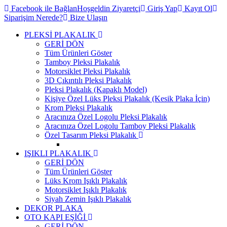
Facebook ile Bağlan
Hoşgeldin Ziyaretçi
Giriş Yap
Kayıt Ol
Siparişim Nerede?
Bize Ulaşın
PLEKSİ PLAKALIK
GERİ DÖN
Tüm Ürünleri Göster
Tamboy Pleksi Plakalık
Motorsiklet Pleksi Plakalık
3D Çıkıntılı Pleksi Plakalık
Pleksi Plakalık (Kapaklı Model)
Kişiye Özel Lüks Pleksi Plakalık (Kesik Plaka İçin)
Krom Pleksi Plakalık
Aracınıza Özel Logolu Pleksi Plakalık
Aracınıza Özel Logolu Tamboy Pleksi Plakalık
Özel Tasarım Pleksi Plakalık
IŞIKLI PLAKALIK
GERİ DÖN
Tüm Ürünleri Göster
Lüks Krom Işıklı Plakalık
Motorsiklet Işıklı Plakalık
Siyah Zemin Işıklı Plakalık
DEKOR PLAKA
OTO KAPI EŞİĞİ
GERİ DÖN