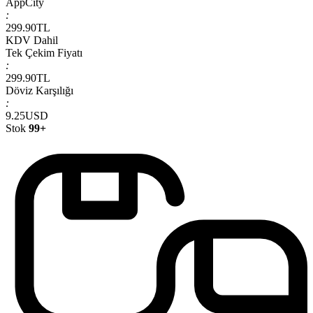
AppCity
:
299.90
TL
KDV Dahil
Tek Çekim Fiyatı
:
299.90
TL
Döviz Karşılığı
:
9.25
USD
Stok
99+