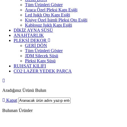
Tüm Ürünleri Göster
Araca Özel Pleksi Kapı Eşiği
Led Işıklı Oto Kapı Eşiği
Kişiye Özel İsimli Pleksi Oto Eşiği
Kablosuz Işıklı Kapı Eşiği
DİKİZ AYNA SÜSÜ
ANAHTARLIK
PLEKSİ DEKOR
GERİ DÖN
Tüm Ürünleri Göster
JDM Silecek Süsü
Pleksi Kapı Süsü
RUHSAT KILIFI
CO2 LAZER YEDEK PARÇA
Aradığınız Ürünü Bulun
Kapat
Bulunan Ürünler