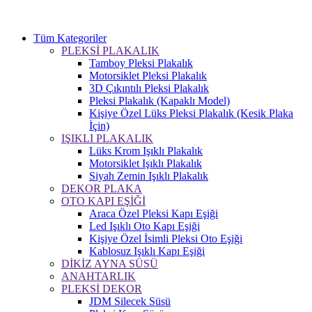
Tüm Kategoriler
PLEKSİ PLAKALIK
Tamboy Pleksi Plakalık
Motorsiklet Pleksi Plakalık
3D Çıkıntılı Pleksi Plakalık
Pleksi Plakalık (Kapaklı Model)
Kişiye Özel Lüks Pleksi Plakalık (Kesik Plaka
İçin)
IŞIKLI PLAKALIK
Lüks Krom Işıklı Plakalık
Motorsiklet Işıklı Plakalık
Siyah Zemin Işıklı Plakalık
DEKOR PLAKA
OTO KAPI EŞİĞİ
Araca Özel Pleksi Kapı Eşiği
Led Işıklı Oto Kapı Eşiği
Kişiye Özel İsimli Pleksi Oto Eşiği
Kablosuz Işıklı Kapı Eşiği
DİKİZ AYNA SÜSÜ
ANAHTARLIK
PLEKSİ DEKOR
JDM Silecek Süsü