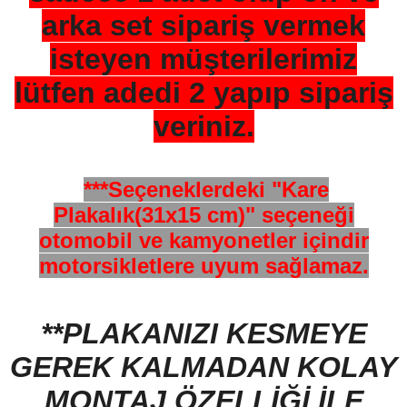
arka set sipariş vermek
isteyen müşterilerimiz
lütfen adedi 2 yapıp sipariş
veriniz.
***Seçeneklerdeki "Kare
Plakalık(31x15 cm)" seçeneği
otomobil ve kamyonetler içindir
motorsikletlere uyum sağlamaz.
**PLAKANIZI KESMEYE
GEREK KALMADAN KOLAY
MONTAJ ÖZELLİĞİ İLE