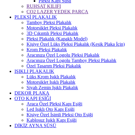
Pleksi Kapı Süsü
RUHSAT KILIFI
CO2 LAZER YEDEK PARÇA
PLEKSİ PLAKALIK
Tamboy Pleksi Plakalık
Motorsiklet Pleksi Plakalık
3D Çıkıntılı Pleksi Plakalık
Pleksi Plakalık (Kapaklı Model)
Kişiye Özel Lüks Pleksi Plakalık (Kesik Plaka İçin)
Krom Pleksi Plakalık
Aracınıza Özel Logolu Pleksi Plakalık
Aracınıza Özel Logolu Tamboy Pleksi Plakalık
Özel Tasarım Pleksi Plakalık
IŞIKLI PLAKALIK
Lüks Krom Işıklı Plakalık
Motorsiklet Işıklı Plakalık
Siyah Zemin Işıklı Plakalık
DEKOR PLAKA
OTO KAPI EŞİĞİ
Araca Özel Pleksi Kapı Eşiği
Led Işıklı Oto Kapı Eşiği
Kişiye Özel İsimli Pleksi Oto Eşiği
Kablosuz Işıklı Kapı Eşiği
DİKİZ AYNA SÜSÜ