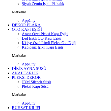
Siyah Zemin Işıklı Plakalık
Markalar
AppCity
DEKOR PLAKA
OTO KAPI EŞİĞİ
Araca Özel Pleksi Kapı Eşiği
Led Işıklı Oto Kapı Eşiği
Kişiye Özel İsimli Pleksi Oto Eşiği
Kablosuz Işıklı Kapı Eşiği
Markalar
AppCity
DİKİZ AYNA SÜSÜ
ANAHTARLIK
PLEKSİ DEKOR
JDM Silecek Süsü
Pleksi Kapı Süsü
Markalar
AppCity
RUHSAT KILIFI