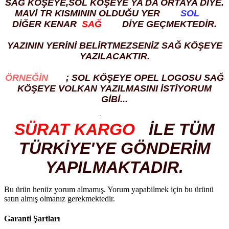
SAĞ KÖŞEYE,SOL KÖŞEYE YA DA ORTAYA DİYE.
MAVİ TR KISMININ OLDUĞU YER
SOL
DİĞER KENAR
SAĞ
DİYE GEÇMEKTEDİR.
YAZININ YERİNİ BELİRTMEZSENİZ SAĞ KÖŞEYE
YAZILACAKTIR.
ÖRNEĞİN
; SOL KÖŞEYE OPEL LOGOSU SAĞ
KÖŞEYE VOLKAN YAZILMASINI İSTİYORUM
GİBİ...
·
SÜRAT KARGO
İLE TÜM
TÜRKİYE'YE GÖNDERİM
YAPILMAKTADIR.
Bu ürün henüz yorum almamış. Yorum yapabilmek için bu ürünü
satın almış olmanız gerekmektedir.
Garanti Şartları