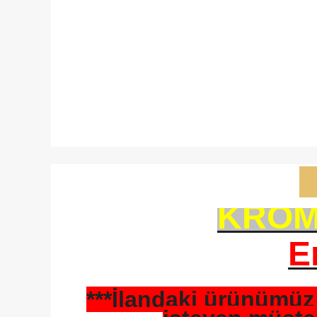
KRO
E
***İlandaki ürünümü