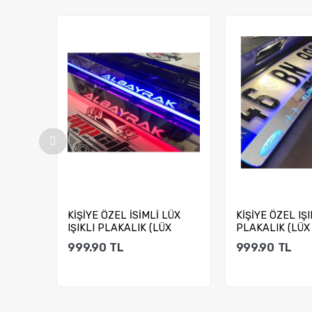
KİŞİYE ÖZEL İSİMLİ LÜX
KİŞİYE ÖZEL IŞI
ALİK
IŞIKLI PLAKALIK (LÜX
PLAKALIK (LÜX
..
METALİK GRİ ZEM...
GRİ ZEMİN) Video
999.90
TL
999.90
TL