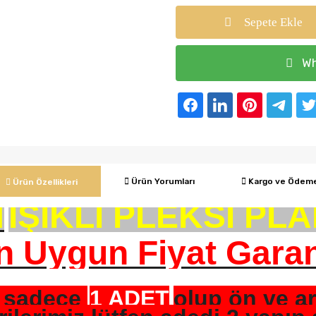
Sepete Ekle
Wh
Ürün Yorumları
Kargo ve Ödem
Ürün Özellikleri
M
IŞIKLI PLEKSİ PL
n Uygun Fiyat Garan
z sadece
1 ADET
olup ön ve ar