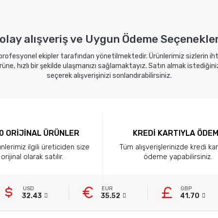
kle
Sepete Ekle
Sep
olay alışveriş ve Uygun Ödeme Seçenekler
 profesyonel ekipler tarafından yönetilmektedir. Ürünlerimiz sizlerin i
ne, hızlı bir şekilde ulaşmanızı sağlamaktayız. Satın almak istediğini
seçerek alışverişinizi sonlandırabilirsiniz.
0 ORİJİNAL ÜRÜNLER
KREDİ KARTIYLA ÖDE
lerimiz ilgili üreticiden size
Tüm alışverişlerinizde kredi kar
orijinal olarak satılır.
ödeme yapabilirsiniz.
USD
EUR
GBP
32.43
35.52
41.70