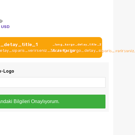
ğı
USD
_detay_title_1
_lang_kargo_detay_title_2
tay_siparis_verirseniz_33_lang_kargo_detay_siparis_verirseni
Aras Kargo
zı-Logo
rıdaki Bilgileri Onaylıyorum.