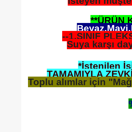
isteyen müşter
**ÜRÜN 
Beyaz,Mavi,K
--1.SINIF PL
Suya karşı day
*İstenilen İ
TAMAMIYLA ZEVK
Toplu alımlar için "M