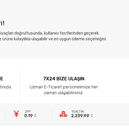
ete Ekle
Sepete Ekle
i!
htiyaçları doğrultusunda, kullanıcı testlerinden geçerek
z ürüne kolaylıkla ulaşabilir ve en uygun ödeme seçeneğini
ME
7X24 BİZE ULAŞIN
tınızla
Uzman E-Ticaret personelimize her
zaman ulaşabilirsiniz.
JPY
1GALTIN
0.19
2,239.99