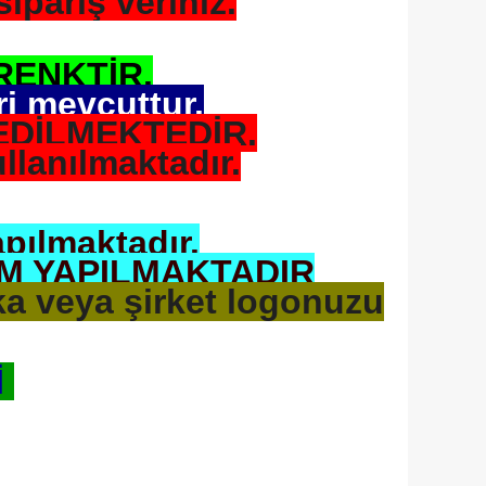
ipariş veriniz.
RENKTİR.
ri mevcuttur.
EDİLMEKTEDİR.
llanılmaktadır.
apılmaktadır.
M YAPILMAKTADIR
a veya şirket logonuzu
İ