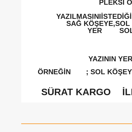
PLEKSİ O
YAZILMASINIİSTEDİĞ
SAĞ KÖŞEYE,SOL 
YER
SO
YAZININ YE
ÖRNEĞİN
; SOL KÖŞE
SÜRAT KARGO
İ