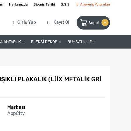
şim
Hakkımızda
Sipariş Takibi
S.S.S.
Alışveriş Yorumları
Giriş Yap
Kayıt Ol
Sepet
0
ANAHTARLIK
PLEKSİ DEKOR
RUHSAT KILIFI
IŞIKLI PLAKALIK (LÜX METALİK GRİ
Markası
AppCity