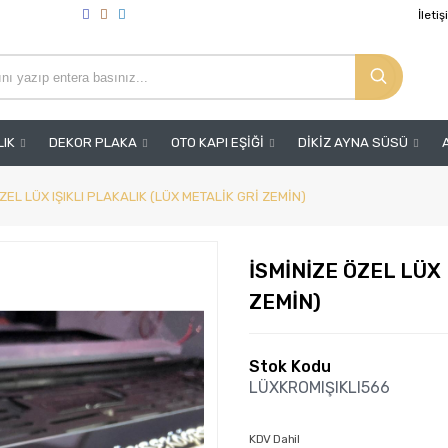
İleti
LIK
DEKOR PLAKA
OTO KAPI EŞİĞİ
DİKİZ AYNA SÜSÜ
ZEL LÜX IŞIKLI PLAKALIK (LÜX METALİK GRİ ZEMİN)
İSMİNİZE ÖZEL LÜX 
ZEMİN)
Stok Kodu
LÜXKROMIŞIKLI566
KDV Dahil