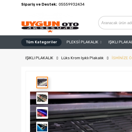
Sipariş ve Destek:
05559932434
Tüm Kategoriler
PLEKSİ PLAKALIK
IŞIKLI PLAKA
IŞIKLI PLAKALIK
Lüks Krom Işıklı Plakalık
İSMİNİZE Ö