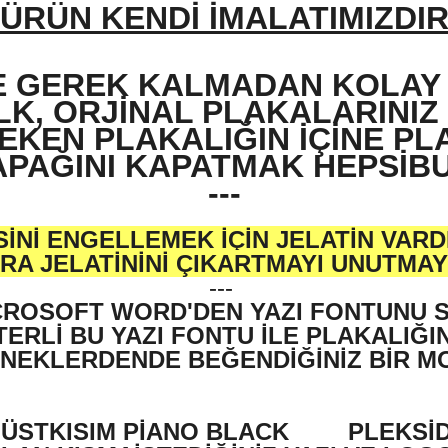
ÜRÜN KENDİ İMALATIMIZDI
E GEREK KALMADAN KOLAY 
İLK, ORJİNAL PLAKALARINIZ
EKEN PLAKALIĞIN İÇİNE PLA
PAĞINI KAPATMAK HEPSİBU
---
İNİ ENGELLEMEK İÇİN JELATİN VARD
RA JELATİNİNİ ÇIKARTMAYI UNUTMAYI
---
ROSOFT WORD'DEN YAZI FONTUNU SE
TERLİ BU YAZI FONTU İLE PLAKALIĞINI
NEKLERDENDE BEĞENDİĞİNİZ BİR MOD
K ÜSTKISIM PİANO BLACK
PLEKSİ