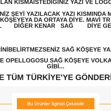
LAN KISMAİSTEDİĞİNİZ YAZI VE LOGO
İNİZ ŞEYİ YAZILACAK YAZI KISMINDA 
KÖŞEYEYA DA ORTAYA DİYE. MAVİ TR
L
DİĞER KENAR
SAĞ
DİYE G
RİNİBELİRTMEZSENİZ SAĞ KÖŞEYE YA
YE OPELLOGOSU SAĞ KÖŞEYE VOLKAN
GİBİ...
LE TÜM TÜRKİYE'YE GÖNDER
Bu Ürünler İlginizi Çekebilir