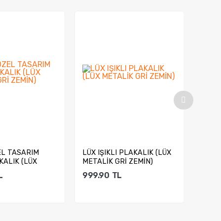
EL TASARIM
LÜX IŞIKLI PLAKALIK (LÜX
İSME
AKALIK (LÜX
METALİK GRİ ZEMİN)
IŞIKL
İ ZEMİN)...
METAL
L
999.90
TL
999.