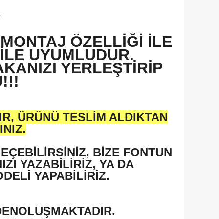
R
MONTAJ ÖZELLİĞİ İLE
 İLE UYUMLUDUR.
KANIZI YERLEŞTİRİP
!!!
IR, ÜRÜNÜ TESLİM ALDIKTAN
NIZ.
ÇEBİLİRSİNİZ, BİZE FONTUN
ZI YAZABİLİRİZ, YA DA
ELİ YAPABİLİRİZ.
DENOLUŞMAKTADIR.