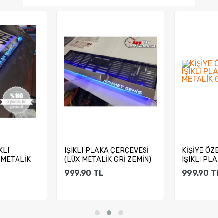
KLI
IŞIKLI PLAKA ÇERÇEVESİ
KİŞİYE ÖZ
 METALİK
(LÜX METALİK GRİ ZEMİN)
IŞIKLI PL
lu...
METALİK GR
999.90
TL
999.90
T