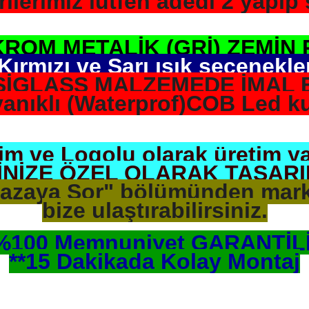
ilerimiz lütfen adedi 2 yapıp s
KROM METALİK (GRİ) ZEMİN 
ırmızı ve Sarı ışık seçenekle
EKSİGLASS MALZEMEDE İMAL 
anıklı (Waterprof)COB Led ku
sim ve Logolu olarak üretim y
İNİZE ÖZEL OLARAK TASARI
ağazaya Sor" bölümünden mark
bize ulaştırabilirsiniz.
%100 Memnuniyet GARANTİL
**15 Dakikada Kolay Montaj