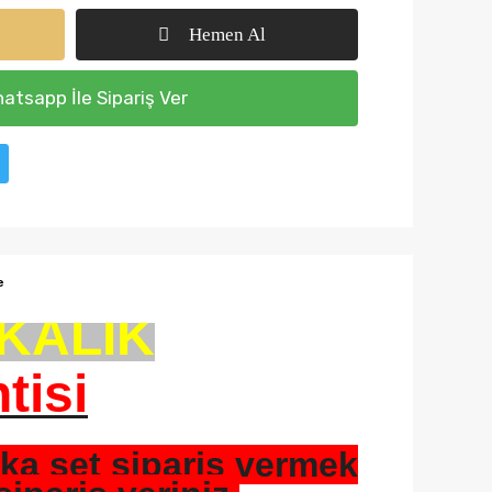
Hemen Al
atsapp İle Sipariş Ver
e
AKALIK
tisi
ka set sipariş vermek