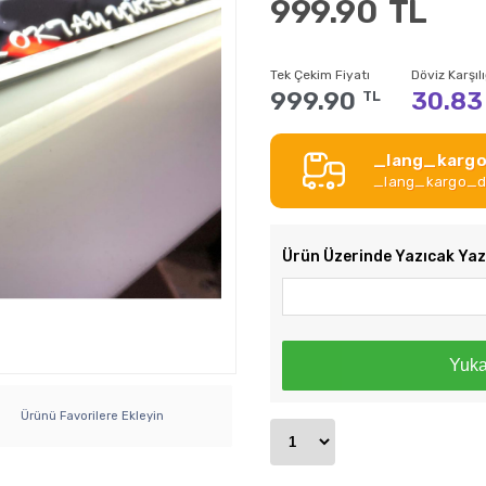
999.90
TL
Tek Çekim Fiyatı
Döviz Karşılı
999.90
30.83
TL
_lang_kargo
_lang_kargo_de
Ürün Üzerinde Yazıcak Ya
Yuka
Ürünü Favorilere Ekleyin