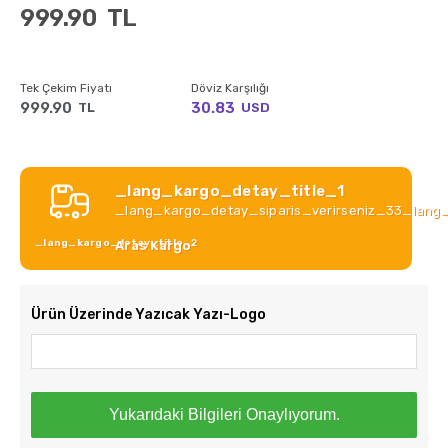
999.90
TL
Tek Çekim Fiyatı
Döviz Karşılığı
999.90
30.83
TL
USD
_lang_kargo_detay_title_1
_lang_kargo_detay_siparis_verirseniz_33_lang
_lang_kargo_detay_title_2
Aras Kargo
Ürün Üzerinde Yazıcak Yazı-Logo
Yukarıdaki Bilgileri Onaylıyorum.