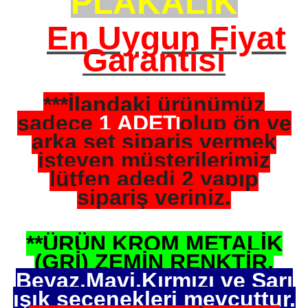
PLAKALIK
En Uygun Fiyat
Garantisi
***İlandaki ürünümüz
sadece
1 ADET
olup ön ve
arka set sipariş vermek
isteyen müşterilerimiz
lütfen adedi 2 yapıp
sipariş veriniz.
**ÜRÜN KROM METALİK
(GRİ) ZEMİN RENKTİR.
Beyaz,Mavi,Kırmızı ve Sarı
ışık seçenekleri mevcuttur.