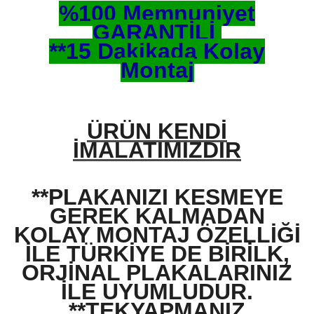
%100 Memnuniyet
GARANTİLİ
**15 Dakikada Kolay
Montaj
ÜRÜN KENDİ
İMALATIMIZDIR
**PLAKANIZI KESMEYE
GEREK KALMADAN
KOLAY MONTAJ ÖZELLİĞİ
İLE TÜRKİYE DE BİRİLK,
ORJİNAL PLAKALARINIZ
İLE UYUMLUDUR.
**TEKYAPMANIZ