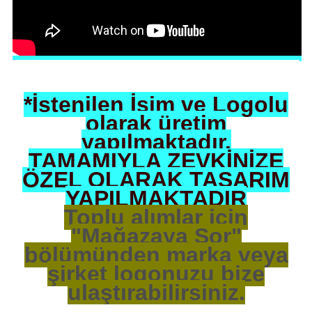
*İstenilen İsim ve Logolu
olarak üretim
yapılmaktadır.
TAMAMIYLA ZEVKİNİZE
ÖZEL OLARAK TASARIM
YAPILMAKTADIR
Toplu alımlar için
"Mağazaya Sor"
bölümünden marka veya
şirket logonuzu bize
ulaştırabilirsiniz.