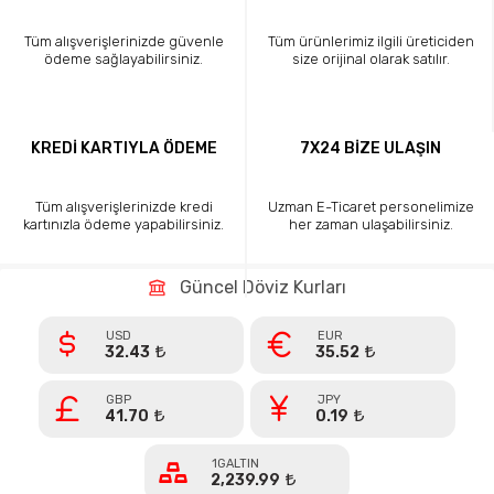
Tüm alışverişlerinizde güvenle
Tüm ürünlerimiz ilgili üreticiden
ödeme sağlayabilirsiniz.
size orijinal olarak satılır.
KREDİ KARTIYLA ÖDEME
7X24 BİZE ULAŞIN
Tüm alışverişlerinizde kredi
Uzman E-Ticaret personelimize
kartınızla ödeme yapabilirsiniz.
her zaman ulaşabilirsiniz.
Güncel Döviz Kurları
USD
EUR
32.43
35.52
GBP
JPY
41.70
0.19
1GALTIN
2,239.99