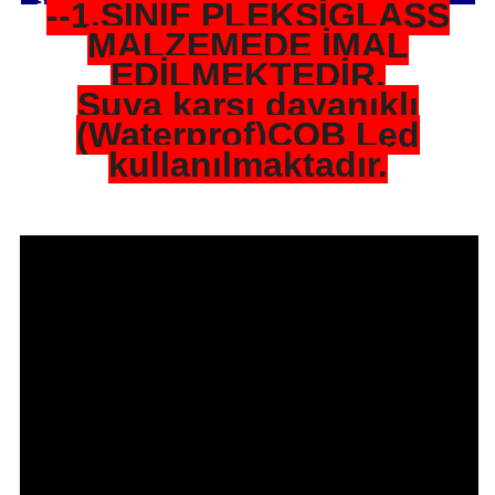
--1.SINIF PLEKSİGLASS
MALZEMEDE İMAL
EDİLMEKTEDİR.
Suya karşı dayanıklı
(Waterprof)COB Led
kullanılmaktadır.