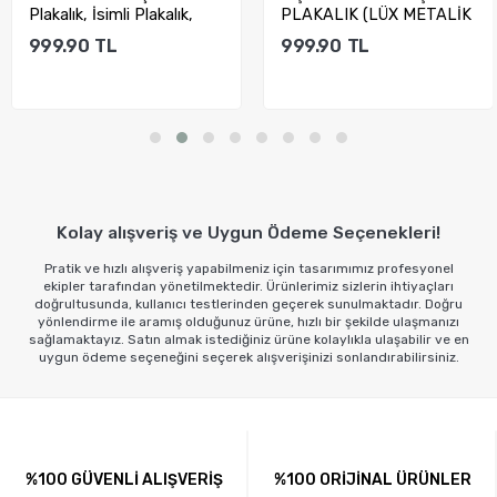
Plakalık, İsimli Plakalık,
PLAKALIK (LÜX METALİK
Kişiye Özel...
GRİ ZEMİN)...
999.90
TL
999.90
TL
Sepete Ekle
Sepete Ekle
Kolay alışveriş ve Uygun Ödeme Seçenekleri!
Pratik ve hızlı alışveriş yapabilmeniz için tasarımımız profesyonel
ekipler tarafından yönetilmektedir. Ürünlerimiz sizlerin ihtiyaçları
doğrultusunda, kullanıcı testlerinden geçerek sunulmaktadır. Doğru
yönlendirme ile aramış olduğunuz ürüne, hızlı bir şekilde ulaşmanızı
sağlamaktayız. Satın almak istediğiniz ürüne kolaylıkla ulaşabilir ve en
uygun ödeme seçeneğini seçerek alışverişinizi sonlandırabilirsiniz.
%100 GÜVENLİ ALIŞVERİŞ
%100 ORİJİNAL ÜRÜNLER