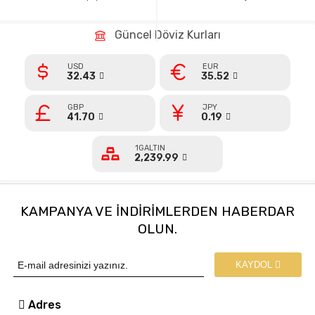
Güncel Döviz Kurları
USD
EUR
32.43
35.52
GBP
JPY
41.70
0.19
1GALTIN
2,239.99
KAMPANYA VE INDIRIMLERDEN HABERDAR
OLUN.
KAYDOL
Adres