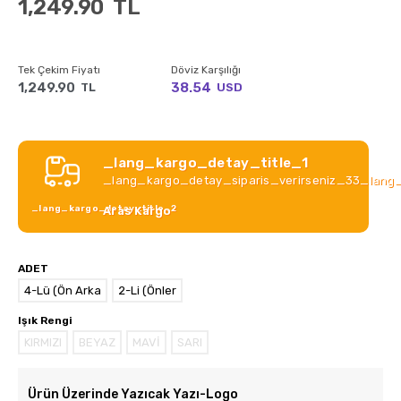
1,249.90
TL
Tek Çekim Fiyatı
Döviz Karşılığı
1,249.90
38.54
TL
USD
_lang_kargo_detay_title_1
_lang_kargo_detay_siparis_verirseniz_33_lang
_lang_kargo_detay_title_2
Aras Kargo
ADET
4-Lü (Ön Arka
2-Li (Önler
Işık Rengi
KIRMIZI
BEYAZ
MAVİ
SARI
Ürün Üzerinde Yazıcak Yazı-Logo