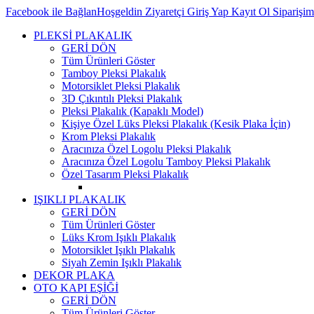
Facebook ile Bağlan
Hoşgeldin Ziyaretçi
Giriş Yap
Kayıt Ol
Siparişi
PLEKSİ PLAKALIK
GERİ DÖN
Tüm Ürünleri Göster
Tamboy Pleksi Plakalık
Motorsiklet Pleksi Plakalık
3D Çıkıntılı Pleksi Plakalık
Pleksi Plakalık (Kapaklı Model)
Kişiye Özel Lüks Pleksi Plakalık (Kesik Plaka İçin)
Krom Pleksi Plakalık
Aracınıza Özel Logolu Pleksi Plakalık
Aracınıza Özel Logolu Tamboy Pleksi Plakalık
Özel Tasarım Pleksi Plakalık
IŞIKLI PLAKALIK
GERİ DÖN
Tüm Ürünleri Göster
Lüks Krom Işıklı Plakalık
Motorsiklet Işıklı Plakalık
Siyah Zemin Işıklı Plakalık
DEKOR PLAKA
OTO KAPI EŞİĞİ
GERİ DÖN
Tüm Ürünleri Göster