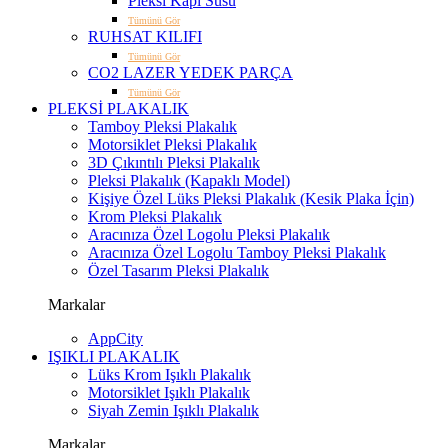
Pleksi Kapı Süsü
Tümünü Gör
RUHSAT KILIFI
Tümünü Gör
CO2 LAZER YEDEK PARÇA
Tümünü Gör
PLEKSİ PLAKALIK
Tamboy Pleksi Plakalık
Motorsiklet Pleksi Plakalık
3D Çıkıntılı Pleksi Plakalık
Pleksi Plakalık (Kapaklı Model)
Kişiye Özel Lüks Pleksi Plakalık (Kesik Plaka İçin)
Krom Pleksi Plakalık
Aracınıza Özel Logolu Pleksi Plakalık
Aracınıza Özel Logolu Tamboy Pleksi Plakalık
Özel Tasarım Pleksi Plakalık
Markalar
AppCity
IŞIKLI PLAKALIK
Lüks Krom Işıklı Plakalık
Motorsiklet Işıklı Plakalık
Siyah Zemin Işıklı Plakalık
Markalar