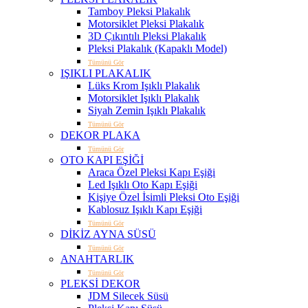
Tamboy Pleksi Plakalık
Motorsiklet Pleksi Plakalık
3D Çıkıntılı Pleksi Plakalık
Pleksi Plakalık (Kapaklı Model)
Tümünü Gör
IŞIKLI PLAKALIK
Lüks Krom Işıklı Plakalık
Motorsiklet Işıklı Plakalık
Siyah Zemin Işıklı Plakalık
Tümünü Gör
DEKOR PLAKA
Tümünü Gör
OTO KAPI EŞİĞİ
Araca Özel Pleksi Kapı Eşiği
Led Işıklı Oto Kapı Eşiği
Kişiye Özel İsimli Pleksi Oto Eşiği
Kablosuz Işıklı Kapı Eşiği
Tümünü Gör
DİKİZ AYNA SÜSÜ
Tümünü Gör
ANAHTARLIK
Tümünü Gör
PLEKSİ DEKOR
JDM Silecek Süsü