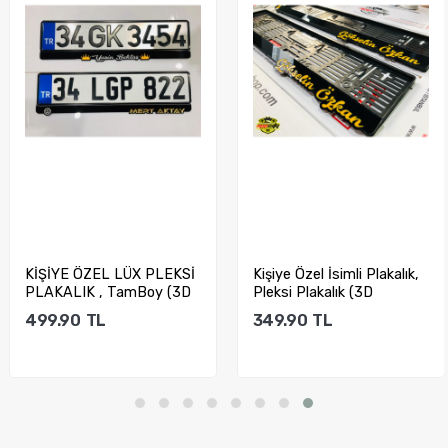
KİŞİYE ÖZEL LÜX PLEKSİ
Kişiye Özel İsimli Plakalık,
PLAKALIK , TamBoy (3D
Pleksi Plakalık (3D
ÇIKINTILI)...
Çıkıntılı)...
499.90
TL
349.90
TL
Sepete Ekle
Sepete Ekle