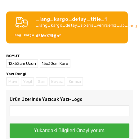
_lang_kargo_detay_title_1
_lang_kargo_detay_siparis_verirseniz_33_lang
_lang_kargo_detay_title_2
Aras Kargo
BOYUT
12x52cm Uzun
15x30cm Kare
Yazı Rengi
Mavi
Yeşil
Sarı
Beyaz
Kırmızı
Ürün Üzerinde Yazıcak Yazı-Logo
Yukarıdaki Bilgileri Onaylıyorum.