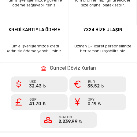
Tüm alışverişlerinizde güvenle
Tüm ürünlerimiz ilgili üreticiden
ödeme sağlayabilirsiniz.
size orijinal olarak satılır.
KREDİ KARTIYLA ÖDEME
7X24 BİZE ULAŞIN
Tüm alışverişlerinizde kredi
Uzman E-Ticaret personelimize
kartınızla ödeme yapabilirsiniz.
her zaman ulaşabilirsiniz.
Güncel Döviz Kurları
USD
EUR
32.43
35.52
GBP
JPY
41.70
0.19
1GALTIN
2,239.99