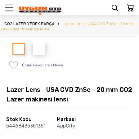
CO2 LAZER YEDEK PARÇA
Lazer Lens - USA CVD ZnSe - 20 mm
CO2 Lazer makinesi lensi
Ürünü Favorilere Ekleyin
Lazer Lens - USA CVD ZnSe - 20 mm CO2
Lazer makinesi lensi
Stok Kodu
Markası
54468435351351
AppCity