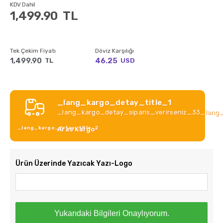
KDV Dahil
1,499.90
TL
Tek Çekim Fiyatı
Döviz Karşılığı
1,499.90
46.25
TL
USD
_lang_kargo_detay_title_1
_lang_kargo_detay_siparis_verirseniz_33_lang
_lang_kargo_detay_title_2
Aras Kargo
Ürün Üzerinde Yazıcak Yazı-Logo
Yukarıdaki Bilgileri Onaylıyorum.