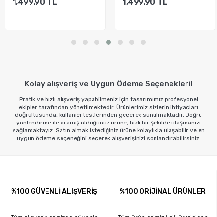
1,499.90
TL
1,499.90
TL
Sepete Ekle
Sepete Ekle
Kolay alışveriş ve Uygun Ödeme Seçenekleri!
Pratik ve hızlı alışveriş yapabilmeniz için tasarımımız profesyonel
ekipler tarafından yönetilmektedir. Ürünlerimiz sizlerin ihtiyaçları
doğrultusunda, kullanıcı testlerinden geçerek sunulmaktadır. Doğru
yönlendirme ile aramış olduğunuz ürüne, hızlı bir şekilde ulaşmanızı
sağlamaktayız. Satın almak istediğiniz ürüne kolaylıkla ulaşabilir ve en
uygun ödeme seçeneğini seçerek alışverişinizi sonlandırabilirsiniz.
%100 GÜVENLİ ALIŞVERİŞ
%100 ORİJİNAL ÜRÜNLER