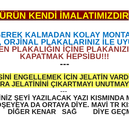
ÜRÜN KENDİ İMALATIMIZDIR
GEREK KALMADAN KOLAY MONTAJ
K, ORJİNAL PLAKALARINIZ İLE U
N PLAKALIĞIN İÇİNE PLAKANIZI
KAPATMAK HEPSİBU!!!
---
İNİ ENGELLEMEK İÇİN JELATİN VARD
RA JELATİNİNİ ÇIKARTMAYI UNUTMAYI
---
İNİZ ŞEYİ YAZILACAK YAZI KISMINDA
ŞEYEYA DA ORTAYA DİYE. MAVİ TR K
DİĞER KENAR
SAĞ
DİYE GEÇ