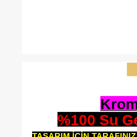
Krom 
%100 Su Ge
TASARIM İÇİN TARAFINI