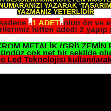
NUMARANIZI YAZARAK ‘TASARIML
YAZMANIZ YETERLİDİR
 sadece
1 ADET
olup ön ve a
ilerimiz lütfen adedi 2 yapıp s
KROM METALİK (GRİ) ZEMİN 
ündüz çok net bir şekilde ol
 Led Teknolojisi kullanılarak