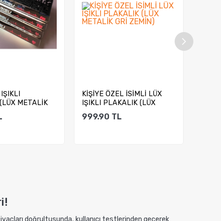
 IŞIKLI
KİŞİYE ÖZEL İSİMLİ LÜX
KİŞİY
(LÜX METALİK
IŞIKLI PLAKALIK (LÜX
PLAK
 VİDEOLU ...
METALİK GRİ ZEM...
GRİ ZE
L
999.90
TL
999.
ete Ekle
Sepete Ekle
i!
htiyaçları doğrultusunda, kullanıcı testlerinden geçerek