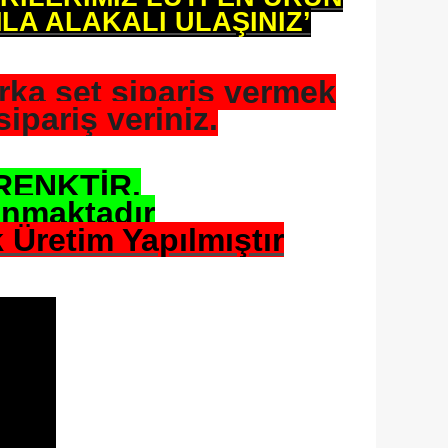
A ALAKALI ULAŞINIZ’
rka set sipariş vermek
ipariş veriniz.
RENKTİR.
unmaktadır
 Üretim Yapılmıştır