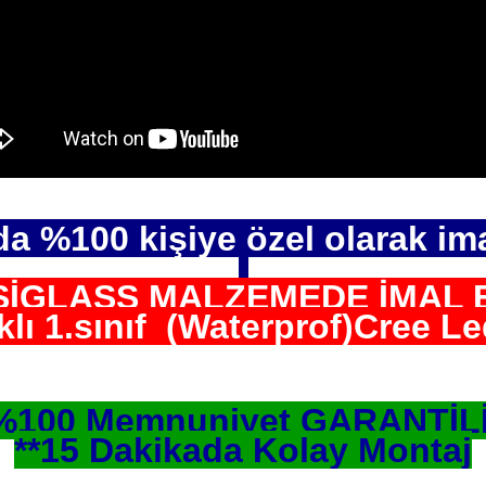
da %100 kişiye özel olarak im
EKSİGLASS MALZEMEDE İMAL 
lı 1.sınıf
(Waterprof)Cree Led
%100 Memnuniyet GARANTİL
**15 Dakikada Kolay Montaj