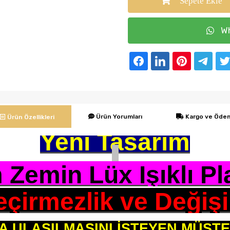
Sepete Ekle
Wh
Ürün Yorumları
Kargo ve Öde
Ürün Özellikleri
Yeni Tasarım
Zemin Lüx Işıklı Pl
çirmezlik ve Değişi
ZA ULAŞILMASINI İSTEYEN MÜŞT