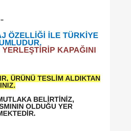
 ÖZELLİĞİ İLE TÜRKİYE
YUMLUDUR.
 YERLEŞTİRİP KAPAĞINI
IR, ÜRÜNÜ TESLİM ALDIKTAN
NIZ.
 MUTLAKA BELİRTİNİZ,
ISMININ OLDUĞU YER
MEKTEDİR.