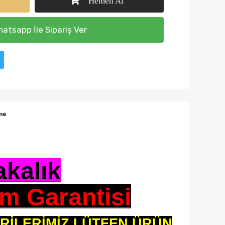
Hemen Al
atsapp İle Sipariş Ver
me
akalık
m Garantisi
ERİLERİMİZ LÜTFEN ÜRÜN