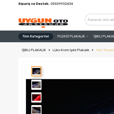
Sipariş ve Destek:
05559932434
Tüm Kategoriler
PLEKSİ PLAKALIK
IŞIKLI PLAKA
IŞIKLI PLAKALIK
Lüks Krom Işıklı Plakalık
Yeni Tasar