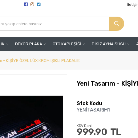
İletiş
LIK
DEKOR PLAKA
OTO KAPI EŞİĞİ
DİKİZ AYNA SÜSÜ
ım - KİŞİYE ÖZEL LÜX KROM IŞIKLI PLAKALIK
Yeni Tasarım - KİŞ
Stok Kodu
YENİTASARIM1
KDV Dahil
999.90
TL