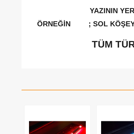
YAZININ YE
ÖRNEĞİN
; SOL KÖŞE
TÜM TÜR