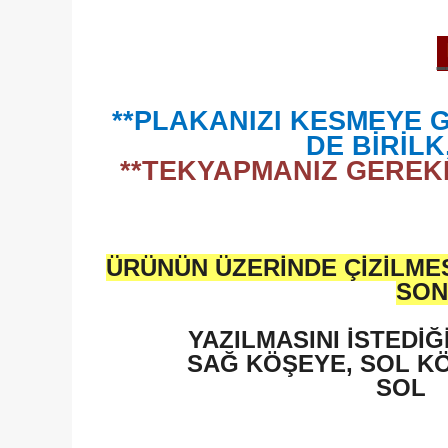
**PLAKANIZI KESMEYE 
DE BİRİL
**TEKYAPMANIZ GEREKE
ÜRÜNÜN ÜZERİNDE ÇİZİLMES
SON
YAZILMASINI İSTEDİĞ
SAĞ KÖŞEYE, SOL KÖ
SOL