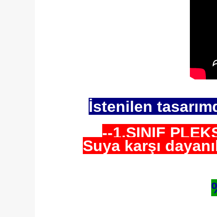
İstenilen tasarım
--1.SINIF PL
Suya karşı dayanık