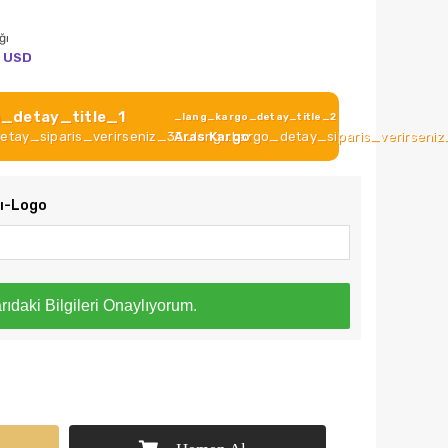
ğı
USD
_detay_title_1
_lang_kargo_detay_title_2
tay_siparis_verirseniz_33_lang_kargo_detay_siparis_verirseni
Aras Kargo
zı-Logo
rıdaki Bilgileri Onaylıyorum.