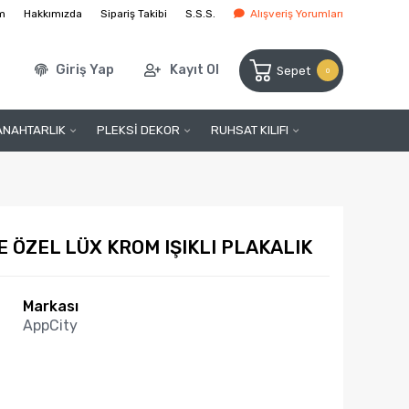
im
Hakkımızda
Sipariş Takibi
S.S.S.
Alışveriş Yorumları
Giriş Yap
Kayıt Ol
Sepet
0
ANAHTARLIK
PLEKSİ DEKOR
RUHSAT KILIFI
İYE ÖZEL LÜX KROM IŞIKLI PLAKALIK
Markası
AppCity