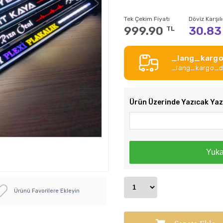
Tek Çekim Fiyatı
Döviz Karşılı
999.90
30.83
TL
_lang_kargo
_lang_kargo_de
Ürün Üzerinde Yazıcak Ya
Yuka
Ürünü Favorilere Ekleyin