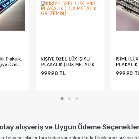
lı Plakalık,
KİŞİYE ÖZEL LÜX IŞIKLI
İSİMLİ LÜX
şiye Özel...
PLAKALIK (LÜX METALİK
PLAKALIK 
GRİ ZEMİN)...
GRİ ZEMİN)
999.90
TL
999.90
T
kle
Sepete Ekle
Sep
olay alışveriş ve Uygun Ödeme Seçenekler
 profesyonel ekipler tarafından yönetilmektedir. Ürünlerimiz sizlerin i