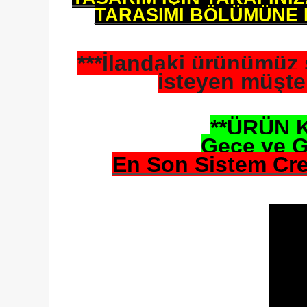
TARASIMI BÖLÜMÜNE 
***İlandaki ürünümüz
isteyen müşter
**ÜRÜN 
Gece ve G
En Son Sistem Cree