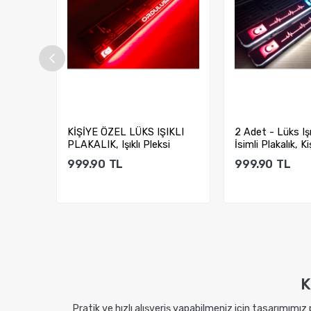
KLI
KİŞİYE ÖZEL LÜKS IŞIKLI
2 Adet - Lüks Işık
 GRİ
PLAKALIK, Işıklı Pleksi
İsimli Plakalık, Ki
Plakalık...
999.90
TL
999.90
TL
Sepete Ekle
Sepete E
K
Pratik ve hızlı alışveriş yapabilmeniz için tasarımımız