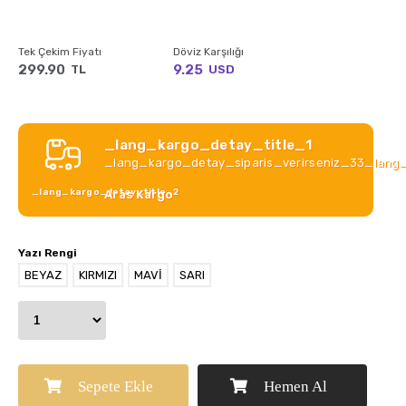
Tek Çekim Fiyatı
Döviz Karşılığı
299.90
9.25
TL
USD
_lang_kargo_detay_title_1
_lang_kargo_detay_siparis_verirseniz_33_lang
_lang_kargo_detay_title_2
Aras Kargo
Yazı Rengi
BEYAZ
KIRMIZI
MAVİ
SARI
Sepete Ekle
Hemen Al