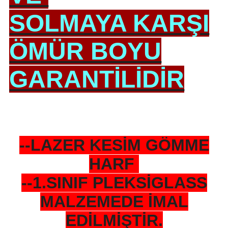
SOLMAYA KARŞI
ÖMÜR BOYU
GARANTİLİDİR
--LAZER KESİM GÖMME
HARF
--1.SINIF PLEKSİGLASS
MALZEMEDE İMAL
EDİLMİŞTİR.