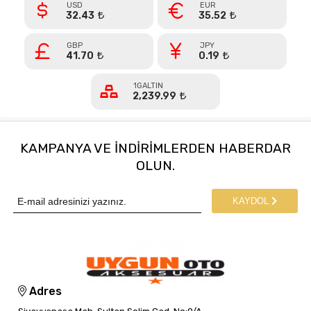
USD
EUR
32.43
35.52
GBP
JPY
41.70
0.19
1GALTIN
2,239.99
KAMPANYA VE INDIRIMLERDEN HABERDAR
OLUN.
KAYDOL
Adres