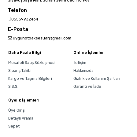
Siyavuşpaşa Mah. Sultan Selim Cad. No:9/A
Telefon
05559932434
E-Posta
uygunotoaksesuar@gmail.com
Daha Fazla Bilgi
Online İşlemler
Mesafeli Satış Sözleşmesi
İletişim
Sipariş Takibi
Hakkımızda
Kargo ve Taşıma Bilgileri
Gizlilik ve Kullanım Şartları
S.S.S.
Garanti ve İade
Üyelik İşlemleri
Üye Girişi
Detaylı Arama
Sepet