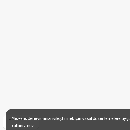
Alışveriş deneyiminizi iyileştirmek için yasal düzenlemelere uyg
_lang_whatsapp_footer
kullanıyoruz.