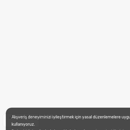
Alışveriş deneyiminizi iyileştirmek için yasal düzenlemelere uyg
_lang_whatsapp_footer
kullanıyoruz.