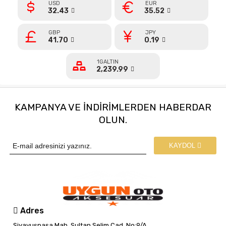
USD
EUR
32.43
35.52
GBP
JPY
41.70
0.19
1GALTIN
2,239.99
KAMPANYA VE INDIRIMLERDEN HABERDAR
OLUN.
KAYDOL
Adres
Siyavuşpaşa Mah. Sultan Selim Cad. No:9/A