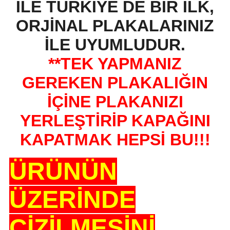
İLE TÜRKİYE DE BİR İLK,
ORJİNAL PLAKALARINIZ
İLE UYUMLUDUR.
**TEK YAPMANIZ
GEREKEN PLAKALIĞIN
İÇİNE PLAKANIZI
YERLEŞTİRİP KAPAĞINI
KAPATMAK HEPSİ BU!!!
ÜRÜNÜN
ÜZERİNDE
ÇİZİLMESİNİ