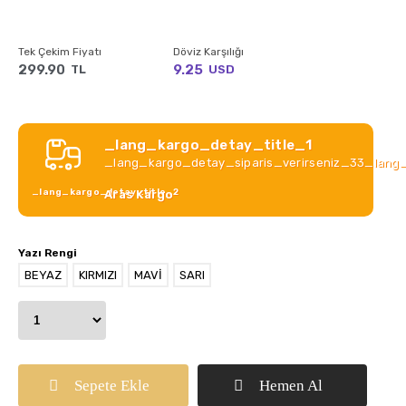
Tek Çekim Fiyatı
Döviz Karşılığı
299.90
9.25
TL
USD
_lang_kargo_detay_title_1
_lang_kargo_detay_siparis_verirseniz_33_lang
_lang_kargo_detay_title_2
Aras Kargo
Yazı Rengi
BEYAZ
KIRMIZI
MAVİ
SARI
Sepete Ekle
Hemen Al