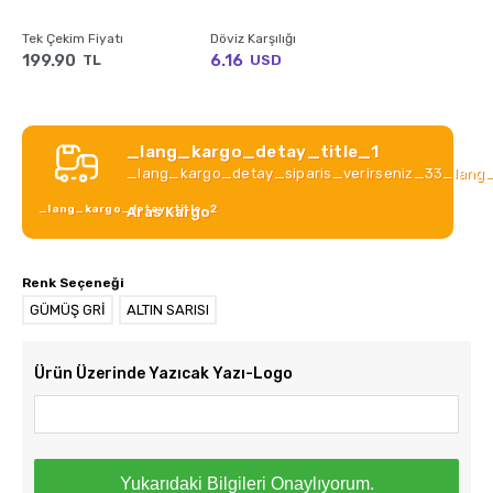
Tek Çekim Fiyatı
Döviz Karşılığı
199.90
6.16
TL
USD
_lang_kargo_detay_title_1
_lang_kargo_detay_siparis_verirseniz_33_lang
_lang_kargo_detay_title_2
Aras Kargo
Renk Seçeneği
GÜMÜŞ GRİ
ALTIN SARISI
Ürün Üzerinde Yazıcak Yazı-Logo
Yukarıdaki Bilgileri Onaylıyorum.