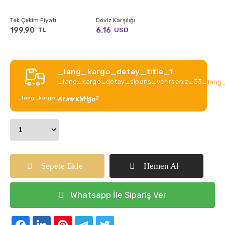
Tek Çekim Fiyatı
Döviz Karşılığı
199.90
6.16
TL
USD
_lang_kargo_detay_title_1
_lang_kargo_detay_siparis_verirseniz_33_lang
_lang_kargo_detay_title_2
Aras Kargo
Sepete Ekle
Hemen Al
Whatsapp İle Sipariş Ver