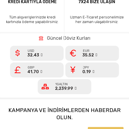
KREDİ KARTIYLA ÖDEME
7X24 BİZE ULAŞIN
Tüm alışverişlerinizde kredi
Uzman E-Ticaret personelimize
kartınızla ödeme yapabilirsiniz.
her zaman ulaşabilirsiniz.
Güncel Döviz Kurları
USD
EUR
32.43
35.52
GBP
JPY
41.70
0.19
1GALTIN
2,239.99
KAMPANYA VE INDIRIMLERDEN HABERDAR
OLUN.