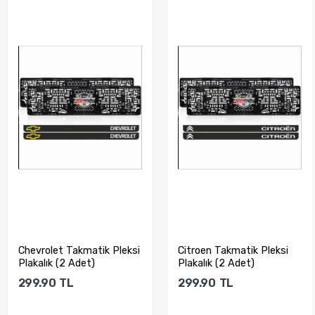
Takmatik Pleksi
Citroen Takmatik Pleksi
Daihatsu 
 Adet)
Plakalık (2 Adet)
Plakalık (
L
299.90
TL
299.90
T