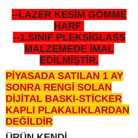
--LAZER KESİM GÖMME
HARF
--1.SINIF PLEKSİGLASS
MALZEMEDE İMAL
EDİLMİŞTİR.
PİYASADA SATILAN 1 AY
SONRA RENGİ SOLAN
DİJİTAL BASKI-STİCKER
KAPLI PLAKALIKLARDAN
DEĞİLDİR
ÜRÜN KENDİ