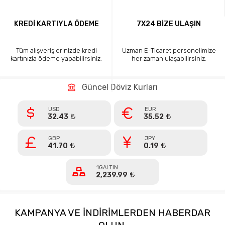
KREDİ KARTIYLA ÖDEME
7X24 BİZE ULAŞIN
Tüm alışverişlerinizde kredi
Uzman E-Ticaret personelimize
kartınızla ödeme yapabilirsiniz.
her zaman ulaşabilirsiniz.
Güncel Döviz Kurları
USD
EUR
32.43
35.52
GBP
JPY
41.70
0.19
1GALTIN
2,239.99
KAMPANYA VE INDIRIMLERDEN HABERDAR