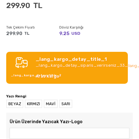
299.90
TL
Tek Çekim Fiyatı
Döviz Karşılığı
299.90
9.25
TL
USD
_lang_kargo_detay_title_1
_lang_kargo_detay_siparis_verirseniz_33_lang
_lang_kargo_detay_title_2
Aras Kargo
Yazı Rengi
BEYAZ
KIRMIZI
MAVİ
SARI
Ürün Üzerinde Yazıcak Yazı-Logo